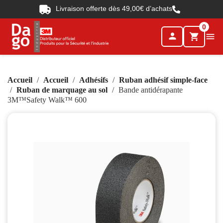
Livraison offerte dès 49,00€ d’achats
0
person

shopping_cart
Accueil
Accueil
Adhésifs
Ruban adhésif simple-face
Ruban de marquage au sol
Bande antidérapante
3M™Safety Walk™ 600