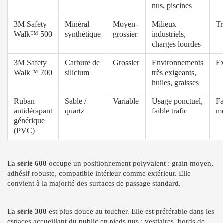
nus, piscines
3M Safety
Minéral
Moyen-
Milieux
Tr
Walk™ 500
synthétique
grossier
industriels,
charges lourdes
3M Safety
Carbure de
Grossier
Environnements
Ex
Walk™ 700
silicium
très exigeants,
huiles, graisses
Ruban
Sable /
Variable
Usage ponctuel,
Fa
antidérapant
quartz
faible trafic
m
générique
(PVC)
La
série 600
occupe un positionnement polyvalent : grain moyen,
adhésif robuste, compatible intérieur comme extérieur. Elle
convient à la majorité des surfaces de passage standard.
La
série 300
est plus douce au toucher. Elle est préférable dans les
espaces accueillant du public en pieds nus : vestiaires, bords de