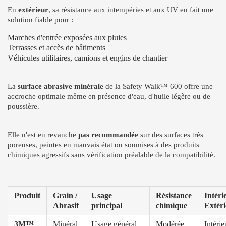
En
extérieur
, sa résistance aux intempéries et aux UV en fait une
solution fiable pour :
Marches d'entrée exposées aux pluies
Terrasses et accès de bâtiments
Véhicules utilitaires, camions et engins de chantier
La
surface abrasive minérale
de la Safety Walk™ 600 offre une
accroche optimale même en présence d'eau, d'huile légère ou de
poussière.
Elle n'est en revanche
pas recommandée
sur des surfaces très
poreuses, peintes en mauvais état ou soumises à des produits
chimiques agressifs sans vérification préalable de la compatibilité.
Produit
Grain /
Usage
Résistance
Intéri
Abrasif
principal
chimique
Extér
3M™
Minéral
Usage général,
Modérée
Intérie