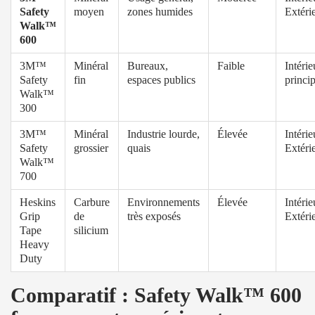
Safety
moyen
zones humides
Extéri
Walk™
600
3M™
Minéral
Bureaux,
Faible
Intérie
Safety
fin
espaces publics
princi
Walk™
300
3M™
Minéral
Industrie lourde,
Élevée
Intérie
Safety
grossier
quais
Extéri
Walk™
700
Heskins
Carbure
Environnements
Élevée
Intérie
Grip
de
très exposés
Extéri
Tape
silicium
Heavy
Duty
Comparatif : Safety Walk™ 600