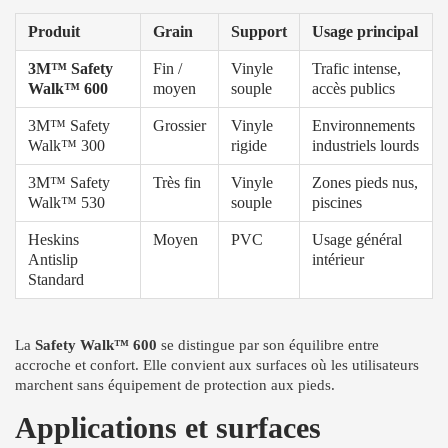
Produit
Grain
Support
Usage principal
3M™ Safety
Fin /
Vinyle
Trafic intense,
Walk™ 600
moyen
souple
accès publics
3M™ Safety
Grossier
Vinyle
Environnements
Walk™ 300
rigide
industriels lourds
3M™ Safety
Très fin
Vinyle
Zones pieds nus,
Walk™ 530
souple
piscines
Heskins
Moyen
PVC
Usage général
Antislip
intérieur
Standard
La
Safety Walk™ 600
se distingue par son équilibre entre
accroche et confort. Elle convient aux surfaces où les utilisateurs
marchent sans équipement de protection aux pieds.
Applications et surfaces