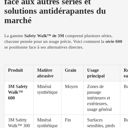
face aux autres séries et
solutions antidérapantes du
marché
La gamme
Safety Walk™ de 3M
comprend plusieurs séries,
chacune pensée pour un usage précis. Voici comment la
série 600
se positionne face à ses alternatives directes.
Produit
Matière
Grain
Usage
Ré
abrasive
principal
ea
3M Safety
Minéral
Moyen
Zones de
B
Walk™
synthétique
passage
600
intérieures et
extérieures,
usage général
3M Safety
Minéral
Fin
Surfaces
B
Walk™ 300
synthétique
sensibles, pieds