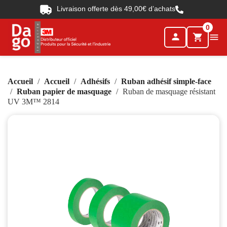
Livraison offerte dès 49,00€ d’achats
0
person

shopping_cart
Accueil
Accueil
Adhésifs
Ruban adhésif simple-face
Ruban papier de masquage
Ruban de masquage résistant
UV 3M™ 2814