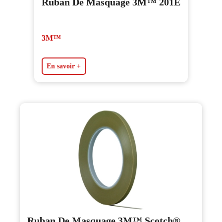
Ruban De Masquage 3M™ 201E
3M™
En savoir +
Ruban De Masquage 3M™ Scotch®