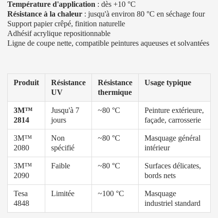
Température d'application
: dès +10 °C
Résistance à la chaleur
: jusqu'à environ 80 °C en séchage four
Support papier crêpé, finition naturelle
Adhésif acrylique repositionnable
Ligne de coupe nette, compatible peintures aqueuses et solvantées
Produit
Résistance
Résistance
Usage typique
UV
thermique
3M™
Jusqu'à 7
~80 °C
Peinture extérieure,
2814
jours
façade, carrosserie
3M™
Non
~80 °C
Masquage général
2080
spécifié
intérieur
3M™
Faible
~80 °C
Surfaces délicates,
2090
bords nets
Tesa
Limitée
~100 °C
Masquage
4848
industriel standard