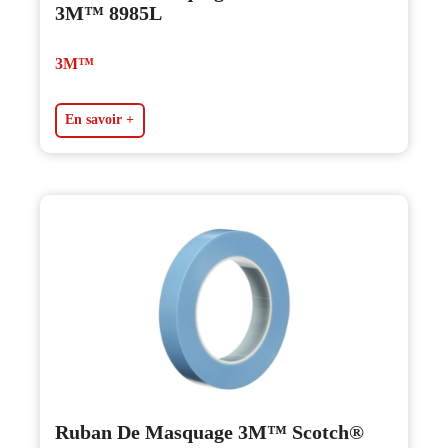
3M™ 8985L
3M™
En savoir +
Ruban De Masquage 3M™ Scotch®