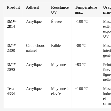
Produit
Adhésif
Résistance
Température
Usa
UV
max.
prin
3M™
Acrylique
Élevée
~100 °C
Mas
2814
extér
expo
UV
3M™
Caoutchouc
Faible
~80 °C
Mas
2308
naturel
intér
géné
3M™
Acrylique
Moyenne
~93 °C
Pein
2090
fine,
ligne
nette
Tesa
Acrylique
Moyenne à
~100 °C
Mas
4334
élevée
indus
et
carro