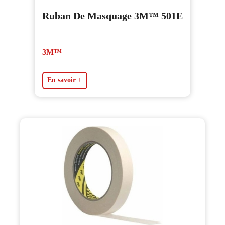
Ruban De Masquage 3M™ 501E
3M™
En savoir +