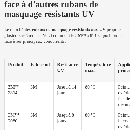
face à d'autres rubans de
masquage résistants UV
Le marché des
rubans de masquage résistants aux UV
propose
plusieurs références. Voici comment le
3M™ 2814
se positionne
face à ses principaux concurrents.
Produit
Fabricant
Résistance
Température
Appli
UV
max.
princi
3M™
3M
Jusqu'à 14
80 °C
Peintu
2814
jours
extéri
façade
menuis
3M™
3M
Jusqu'à 8
80 °C
Peintu
2080
jours
intérie
extéri