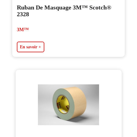
Ruban De Masquage 3M™ Scotch®
2328
3M™
En savoir +