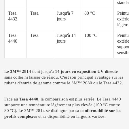
standa
Tesa
Tesa
Jusqu'à 7
80 °C
Peintu
4432
jours
extéri
légère
Tesa
Tesa
Jusqu'à 14
100 °C
Peintu
4440
jours
extéri
suppor
sensib
Le
3M™ 2814
tient jusqu'à
14 jours en exposition UV directe
sans coller ni laisser de résidu. C'est son principal avantage sur les
rubans d'entrée de gamme comme le 3M™ 2080 ou le Tesa 4432.
Face au
Tesa 4440
, la comparaison est plus serrée. Le Tesa 4440
supporte une température légèrement plus élevée (100 °C contre
80 °C). Le 3M™ 2814 se distingue par sa
conformabilité sur les
profils complexes
et sa disponibilité en largeurs variées.