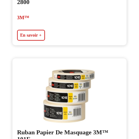
2800
3M™
En savoir +
Ruban Papier De Masquage 3M™
101E