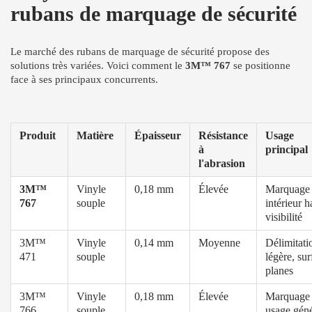
rubans de marquage de sécurité
Le marché des rubans de marquage de sécurité propose des
solutions très variées. Voici comment le
3M™ 767
se positionne
face à ses principaux concurrents.
Produit
Matière
Épaisseur
Résistance
Usage
à
principal
l'abrasion
3M™
Vinyle
0,18 mm
Élevée
Marquage 
767
souple
intérieur h
visibilité
3M™
Vinyle
0,14 mm
Moyenne
Délimitati
471
souple
légère, sur
planes
3M™
Vinyle
0,18 mm
Élevée
Marquage 
766
souple
usage géné