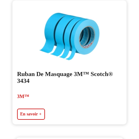
Ruban De Masquage 3M™ Scotch®
3434
3M™
En savoir +