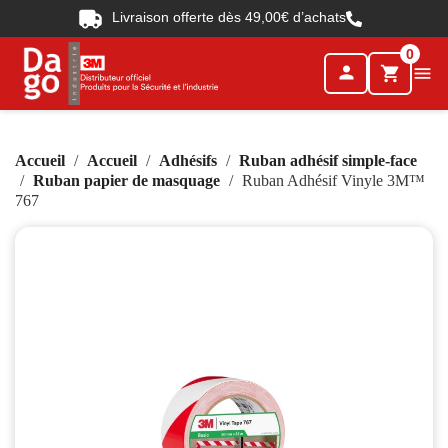
Livraison offerte dès 49,00€ d’achats
0
person

shopping_cart
Accueil
Accueil
Adhésifs
Ruban adhésif simple-face
Ruban papier de masquage
Ruban Adhésif Vinyle 3M™
767