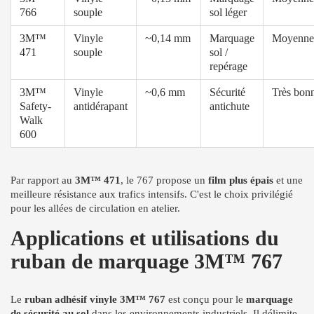
766
souple
sol léger
3M™
Vinyle
~0,14 mm
Marquage
Moyenne
471
souple
sol /
repérage
3M™
Vinyle
~0,6 mm
Sécurité
Très bon
Safety-
antidérapant
antichute
Walk
600
Par rapport au
3M™ 471
, le 767 propose un
film plus épais
et une
meilleure résistance aux trafics intensifs. C'est le choix privilégié
pour les allées de circulation en atelier.
Applications et utilisations du
ruban de marquage 3M™ 767
Le
ruban adhésif vinyle 3M™ 767
est conçu pour le
marquage
de sécurité au sol
dans les environnements industriels. Il délimite