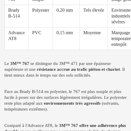
Brady
Polyester
0,20 mm
Très élevée
Environne
B-514
industriels
sévères
Advance
PVC
0,15 mm
Moyenne
Marquage
AT8
temporaire
entrepôt
Le
3M™ 767
se distingue du 3M™ 471 par une épaisseur
supérieure et une
résistance accrue au trafic piéton et chariot
. Il
tient mieux dans le temps sur des sols sollicités.
Face au Brady B-514 en polyester, le 767 est plus souple et plus
facile à poser sur des surfaces légèrement irrégulières. Le polyester
reste plus adapté aux
environnements très agressifs
(solvants,
températures extrêmes).
Comparé à l'Advance AT8, le
3M™ 767 offre une adhérence plus