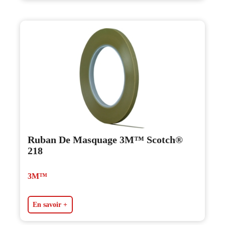
Ruban De Masquage 3M™ Scotch®
218
3M™
En savoir +