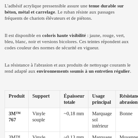
L'adhésif acrylique pressensible assure une
tenue durable sur
béton, métal et carrelage
. Le ruban résiste aux passages
fréquents de chariots élévateurs et de piétons.
Il est disponible en
coloris haute visibilité
: jaune, rouge, vert,
bleu, blanc, noir et versions bicolores. Ces teintes répondent aux
codes couleur des normes de sécurité en vigueur.
La résistance à l'abrasion et aux produits de nettoyage courants le
rend adapté aux
environnements soumis à un entretien régulier
.
Produit
Support
Épaisseur
Usage
Résistan
totale
principal
abrasion
3M™
Vinyle
~0,18 mm
Marquage
Bonne
767
souple
sol
intérieur
3M™
Vinyle
~0,13 mm
Marquage
Moyenne