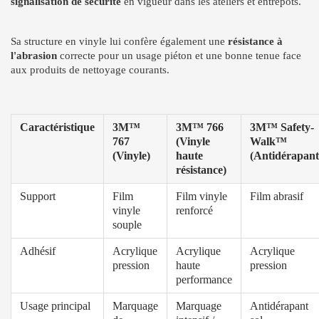
signalisation de sécurité
en vigueur dans les ateliers et entrepôts.
Sa structure en vinyle lui confère également une
résistance à
l'abrasion
correcte pour un usage piéton et une bonne tenue face
aux produits de nettoyage courants.
Caractéristique
3M™
3M™ 766
3M™ Safety-
767
(Vinyle
Walk™
(Vinyle)
haute
(Antidérapant
résistance)
Support
Film
Film vinyle
Film abrasif
vinyle
renforcé
souple
Adhésif
Acrylique
Acrylique
Acrylique
pression
haute
pression
performance
Usage principal
Marquage
Marquage
Antidérapant