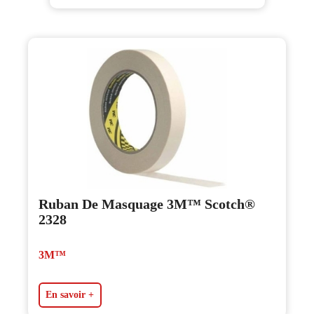
Ruban De Masquage 3M™ Scotch®
2328
3M™
En savoir +