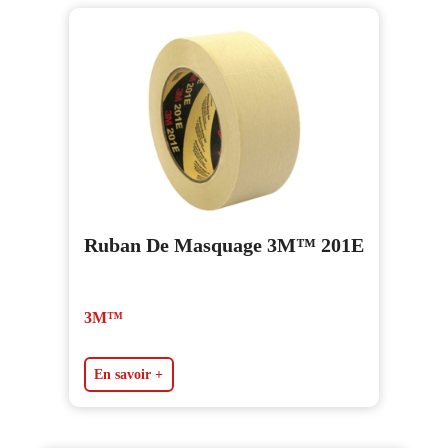
Ruban De Masquage 3M™ 201E
3M™
En savoir +