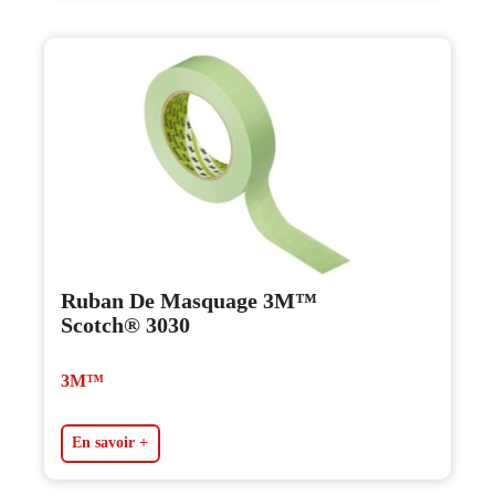
Ruban De Masquage 3M™
Scotch® 3030
3M™
En savoir +