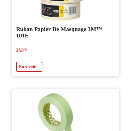
Ruban Papier De Masquage 3M™
101E
3M™
En savoir +