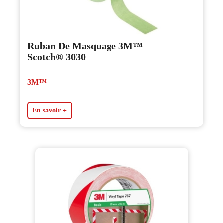
Ruban De Masquage 3M™
Scotch® 3030
3M™
En savoir +