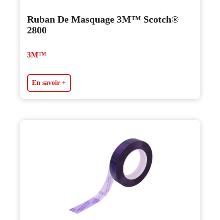
Ruban De Masquage 3M™ Scotch®
2800
3M™
En savoir +