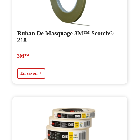
Ruban De Masquage 3M™ Scotch®
218
3M™
En savoir +