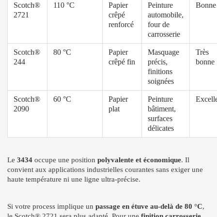
Scotch®
110 °C
Papier
Peinture
Bonne
2721
crêpé
automobile,
renforcé
four de
carrosserie
Scotch®
80 °C
Papier
Masquage
Très
244
crêpé fin
précis,
bonne
finitions
soignées
Scotch®
60 °C
Papier
Peinture
Excell
2090
plat
bâtiment,
surfaces
délicates
Le
3434
occupe une position
polyvalente et économique
. Il
convient aux applications industrielles courantes sans exiger une
haute température ni une ligne ultra-précise.
Si votre process implique un
passage en étuve au-delà de 80 °C
,
le Scotch® 2721 sera plus adapté. Pour une
finition carrosserie