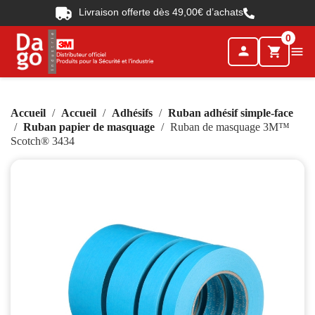
Livraison offerte dès 49,00€ d’achats
0
person

shopping_cart
Accueil
Accueil
Adhésifs
Ruban adhésif simple-face
Ruban papier de masquage
Ruban de masquage 3M™
Scotch® 3434