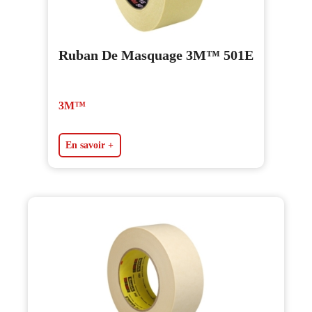
Ruban De Masquage 3M™ 501E
3M™
En savoir +