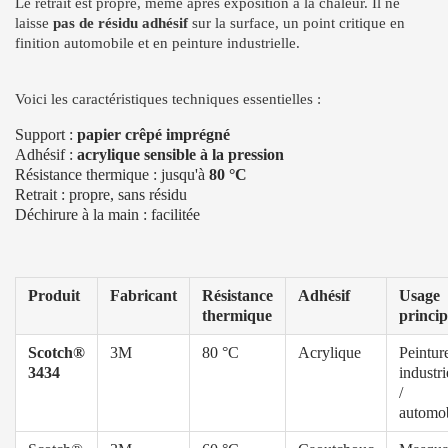
Le retrait est propre, même après exposition à la chaleur. Il ne
laisse
pas de résidu adhésif
sur la surface, un point critique en
finition automobile et en peinture industrielle.
Voici les caractéristiques techniques essentielles :
Support :
papier crêpé imprégné
Adhésif :
acrylique sensible à la pression
Résistance thermique : jusqu'à
80 °C
Retrait : propre, sans résidu
Déchirure à la main : facilitée
Produit
Fabricant
Résistance
Adhésif
Usage
thermique
princip
Scotch®
3M
80 °C
Acrylique
Peintur
3434
industri
/
automob