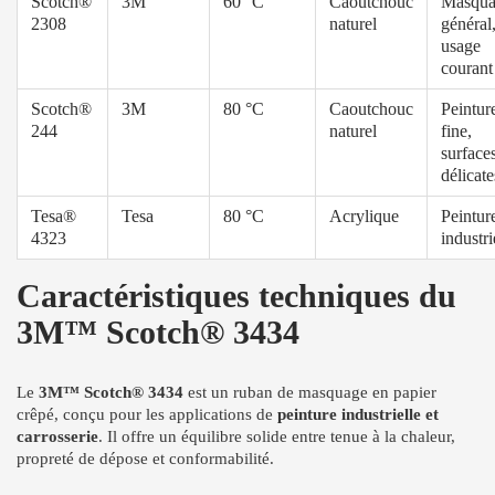
Scotch®
3M
60 °C
Caoutchouc
Masqua
2308
naturel
général
usage
courant
Scotch®
3M
80 °C
Caoutchouc
Peintur
244
naturel
fine,
surface
délicate
Tesa®
Tesa
80 °C
Acrylique
Peintur
4323
industri
Caractéristiques techniques du
3M™ Scotch® 3434
Le
3M™ Scotch® 3434
est un ruban de masquage en papier
crêpé, conçu pour les applications de
peinture industrielle et
carrosserie
. Il offre un équilibre solide entre tenue à la chaleur,
propreté de dépose et conformabilité.