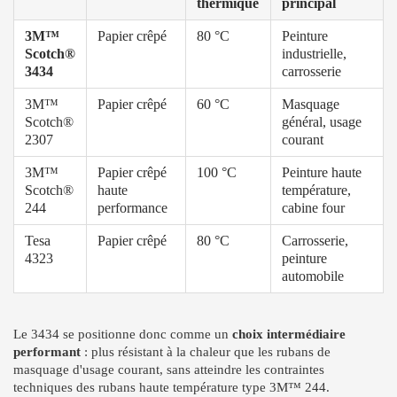
thermique
principal
3M™
Papier crêpé
80 °C
Peinture
Scotch®
industrielle,
3434
carrosserie
3M™
Papier crêpé
60 °C
Masquage
Scotch®
général, usage
2307
courant
3M™
Papier crêpé
100 °C
Peinture haute
Scotch®
haute
température,
244
performance
cabine four
Tesa
Papier crêpé
80 °C
Carrosserie,
4323
peinture
automobile
Le 3434 se positionne donc comme un
choix intermédiaire
performant
: plus résistant à la chaleur que les rubans de
masquage d'usage courant, sans atteindre les contraintes
techniques des rubans haute température type 3M™ 244.