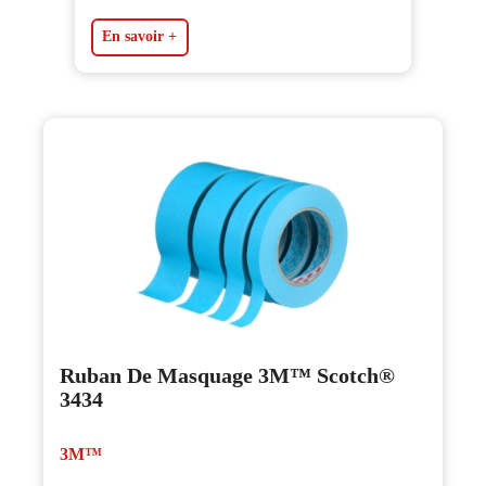
En savoir +
Ruban De Masquage 3M™ Scotch®
3434
3M™