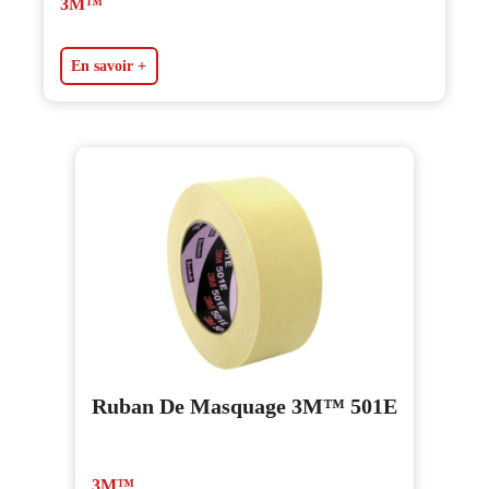
3M™
En savoir +
Ruban De Masquage 3M™ 501E
3M™