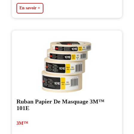
En savoir +
Ruban Papier De Masquage 3M™
101E
3M™