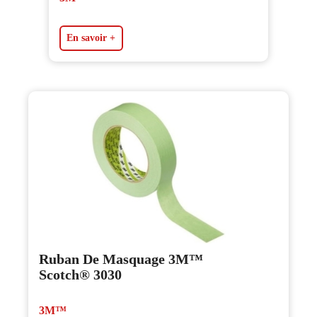
En savoir +
Ruban De Masquage 3M™
Scotch® 3030
3M™