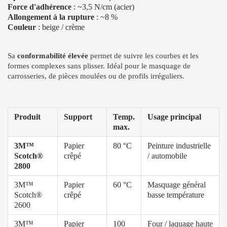
Force d'adhérence
: ~3,5 N/cm (acier)
Allongement à la rupture
: ~8 %
Couleur
: beige / crème
Sa
conformabilité élevée
permet de suivre les courbes et les
formes complexes sans plisser. Idéal pour le masquage de
carrosseries, de pièces moulées ou de profils irréguliers.
Produit
Support
Temp.
Usage principal
max.
3M™
Papier
80 °C
Peinture industrielle
Scotch®
crêpé
/ automobile
2800
3M™
Papier
60 °C
Masquage général
Scotch®
crêpé
basse température
2600
3M™
Papier
100
Four / laquage haute