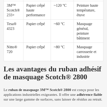
3M™
Papier crêpé
~120 °C
Peinture haute
Scotch®
haute
température,
233+
performance
étuve
Tesa®
Papier crêpé
~60 °C
Masquage
4323
général,
peinture
bâtiment
Nitto®
Papier crêpé
~80 °C
Masquage
720
carrosserie et
industrie
Les avantages du ruban adhésif
de masquage Scotch® 2800
Le
ruban de masquage 3M™ Scotch® 2800
est conçu pour les
applications industrielles exigeantes. Il offre une
adhérence fiable
sur une large gamme de surfaces, sans laisser de résidus au retrait.