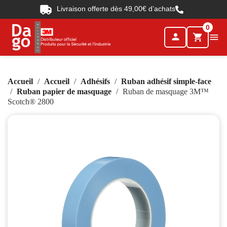
Livraison offerte dès 49,00€ d’achats
0
person

shopping_cart
Accueil
Accueil
Adhésifs
Ruban adhésif simple-face
Ruban papier de masquage
Ruban de masquage 3M™
Scotch® 2800