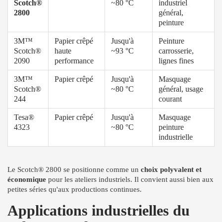
Scotch®
~80 °C
industriel
2800
général,
peinture
3M™
Papier crêpé
Jusqu'à
Peinture
Scotch®
haute
~93 °C
carrosserie,
2090
performance
lignes fines
3M™
Papier crêpé
Jusqu'à
Masquage
Scotch®
~80 °C
général, usage
244
courant
Tesa®
Papier crêpé
Jusqu'à
Masquage
4323
~80 °C
peinture
industrielle
Le Scotch® 2800 se positionne comme un
choix polyvalent et
économique
pour les ateliers industriels. Il convient aussi bien aux
petites séries qu'aux productions continues.
Applications industrielles du