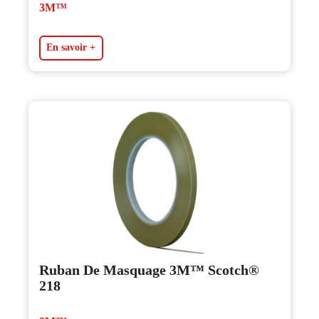
3M™
En savoir +
Ruban De Masquage 3M™ Scotch®
218