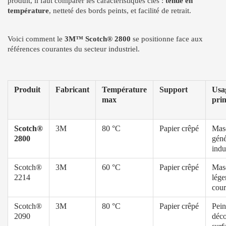
produit, il faut comparer les caractéristiques clés :
tenue en
température
, netteté des bords peints, et facilité de retrait.
Voici comment le
3M™ Scotch® 2800
se positionne face aux
références courantes du secteur industriel.
Produit
Fabricant
Température
Support
Usa
max
prin
Scotch®
3M
80 °C
Papier crêpé
Mas
2800
géné
indu
Scotch®
3M
60 °C
Papier crêpé
Mas
2214
lége
cour
Scotch®
3M
80 °C
Papier crêpé
Pein
2090
déco