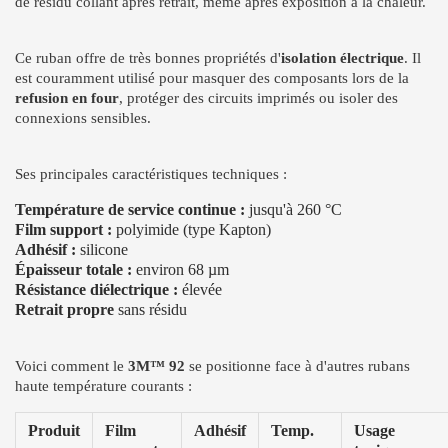
de résidu collant après retrait, même après exposition à la chaleur.
Ce ruban offre de très bonnes propriétés d'
isolation électrique
. Il
est couramment utilisé pour masquer des composants lors de la
refusion en four
, protéger des circuits imprimés ou isoler des
connexions sensibles.
Ses principales caractéristiques techniques :
Température de service continue :
jusqu'à 260 °C
Film support :
polyimide (type Kapton)
Adhésif :
silicone
Épaisseur totale :
environ 68 µm
Résistance diélectrique :
élevée
Retrait propre
sans résidu
Voici comment le
3M™ 92
se positionne face à d'autres rubans
haute température courants :
Produit
Film
Adhésif
Temp.
Usage