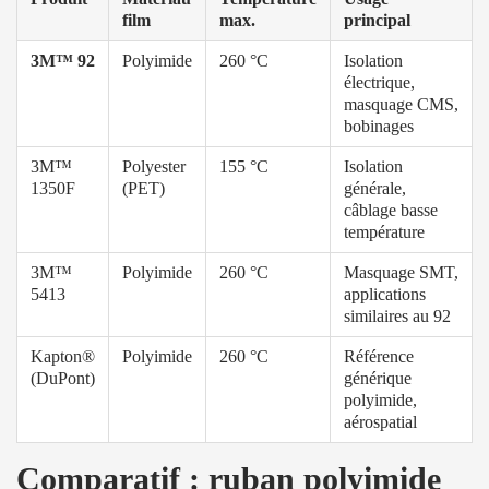
film
max.
principal
3M™ 92
Polyimide
260 °C
Isolation
électrique,
masquage CMS,
bobinages
3M™
Polyester
155 °C
Isolation
1350F
(PET)
générale,
câblage basse
température
3M™
Polyimide
260 °C
Masquage SMT,
5413
applications
similaires au 92
Kapton®
Polyimide
260 °C
Référence
(DuPont)
générique
polyimide,
aérospatial
Comparatif : ruban polyimide