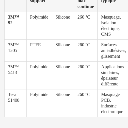
support
max
typique
continue
3M™
Polyimide
Silicone
260 °C
Masquage,
92
isolation
électrique,
CMS
3M™
PTFE
Silicone
260 °C
Surfaces
1205
antiadhésives,
glissement
3M™
Polyimide
Silicone
260 °C
Applications
5413
similaires,
épaisseur
différente
Tesa
Polyimide
Silicone
260 °C
Masquage
51408
PCB,
industrie
électronique