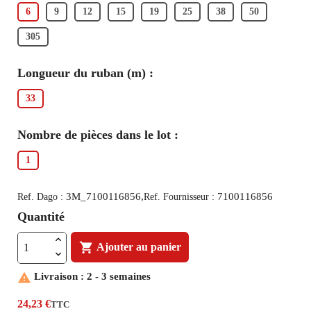
6
9
12
15
19
25
38
50
305
Longueur du ruban (m) :
33
Nombre de pièces dans le lot :
1
3M_7100116856,
7100116856
Ref. Dago :
Ref. Fournisseur :
Quantité

Ajouter au panier

Livraison : 2 - 3 semaines
24,23 €
TTC