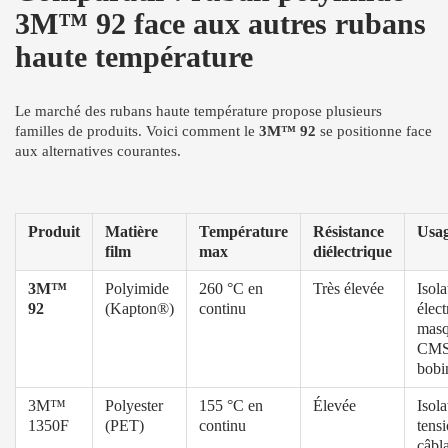
3M™ 92 face aux autres rubans
haute température
Le marché des rubans haute température propose plusieurs
familles de produits. Voici comment le
3M™ 92
se positionne face
aux alternatives courantes.
Produit
Matière
Température
Résistance
Usag
film
max
diélectrique
3M™
Polyimide
260 °C en
Très élevée
Isola
92
(Kapton®)
continu
élect
mas
CMS
bobi
3M™
Polyester
155 °C en
Élevée
Isola
1350F
(PET)
continu
tensi
câbl