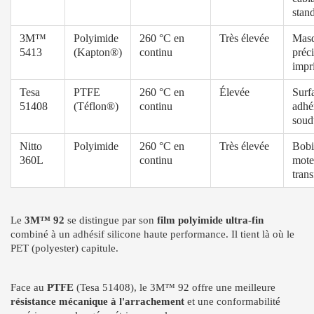
stan
3M™
Polyimide
260 °C en
Très élevée
Mas
5413
(Kapton®)
continu
préci
impr
Tesa
PTFE
260 °C en
Élevée
Surfa
51408
(Téflon®)
continu
adhé
soud
Nitto
Polyimide
260 °C en
Très élevée
Bobi
360L
continu
mote
tran
Le
3M™ 92
se distingue par son
film polyimide ultra-fin
combiné à un adhésif silicone haute performance. Il tient là où le
PET (polyester) capitule.
Face au
PTFE
(Tesa 51408), le 3M™ 92 offre une meilleure
résistance mécanique à l'arrachement
et une conformabilité