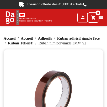
Livraison offerte dès 49,00€ d’achats
0
person

shopping_cart
Accueil
Accueil
Adhésifs
Ruban adhésif simple-face
Ruban Teflon®
Ruban film polyimide 3M™ 92