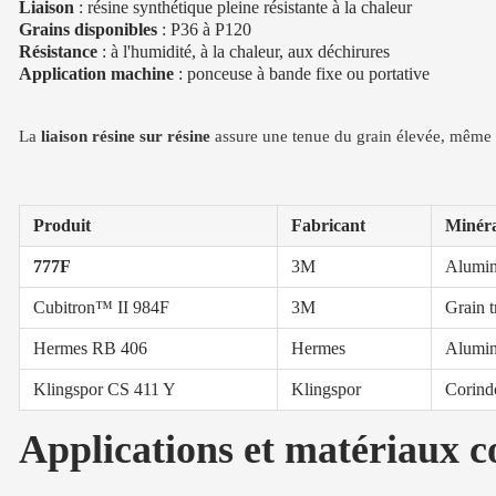
Liaison
: résine synthétique pleine résistante à la chaleur
Grains disponibles
: P36 à P120
Résistance
: à l'humidité, à la chaleur, aux déchirures
Application machine
: ponceuse à bande fixe ou portative
La
liaison résine sur résine
assure une tenue du grain élevée, même s
Produit
Fabricant
Minér
777F
3M
Alumin
Cubitron™ II 984F
3M
Grain t
Hermes RB 406
Hermes
Alumin
Klingspor CS 411 Y
Klingspor
Corind
Applications et matériaux 