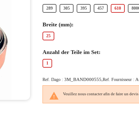
289
305
395
457
610
800
Breite (mm):
25
Anzahl der Teile im Set:
1
3M_BAND000555,
A
Ref. Dago :
Ref. Fournisseur :

Veuillez nous contacter afin de faire un devis