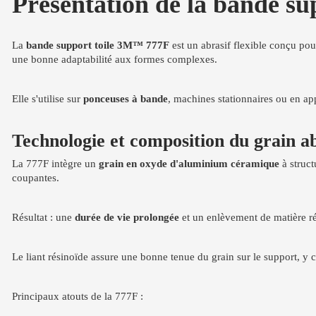
Présentation de la bande s
La
bande support toile 3M™ 777F
est un abrasif flexible conçu pou
une bonne adaptabilité aux formes complexes.
Elle s'utilise sur
ponceuses à bande
, machines stationnaires ou en app
Technologie et composition du grain ab
La 777F intègre un
grain en oxyde d'aluminium céramique
à struct
coupantes.
Résultat : une
durée de vie prolongée
et un enlèvement de matière rég
Le liant résinoïde assure une bonne tenue du grain sur le support, y
Principaux atouts de la 777F :