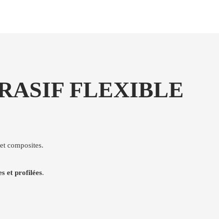
BRASIF FLEXIBLE
et composites.
s et profilées
.