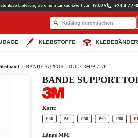
stenlose Lieferung ab einem Einkaufswert von 49,00 €
+33 4 72 6
search
UDAGE
KLEBSTOFFE
KLEBEBÄNDER
hleifband
BANDE SUPPORT TOILE 3M™ 777F
BANDE SUPPORT TOI
Korn:
P36
P40
P50
P60
P80
P
Länge MM: