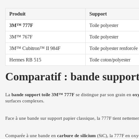
Produit
Support
3M™ 777F
Toile polyester
3M™ 767F
Toile polyester
3M™ Cubitron™ II 984F
Toile polyester renforcée
Hermes RB 515
Toile coton/polyester
Comparatif : bande support
La
bande support toile 3M™ 777F
se distingue par son grain en
ox
surfaces complexes.
Face à une bande sur support papier classique, la 777F tient netteme
Comparée à une bande en
carbure de silicium
(SiC), la 777F en oxyd