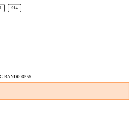
0
914
C-BAND000555