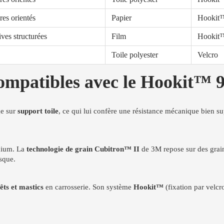
res orientés
Papier
Hookit™
ves structurées
Film
Hookit™
Toile polyester
Velcro
compatibles avec le Hookit™
ge sur
support toile
, ce qui lui confère une résistance mécanique bien sup
inium. La
technologie de grain Cubitron™ II
de 3M repose sur des grains
isque.
êts et mastics
en carrosserie. Son système
Hookit™
(fixation par velcr