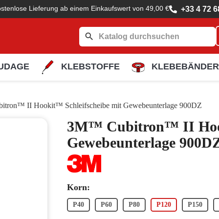
stenlose Lieferung ab einem Einkaufswert von 49,00 €
+33 4 72 6
search
UDAGE
KLEBSTOFFE
KLEBEBÄNDER
tron™ II Hookit™ Schleifscheibe mit Gewebeunterlage 900DZ
3M™ Cubitron™ II Hook
Gewebeunterlage 900D
Korn:
P40
P60
P80
P120
P150