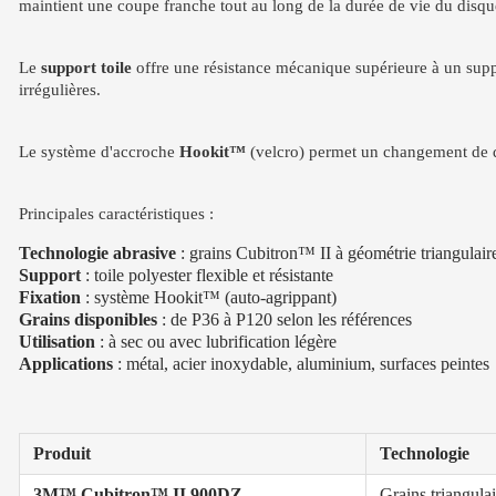
maintient une coupe franche tout au long de la durée de vie du disqu
Le
support toile
offre une résistance mécanique supérieure à un suppo
irrégulières.
Le système d'accroche
Hookit™
(velcro) permet un changement de dis
Principales caractéristiques :
Technologie abrasive
: grains Cubitron™ II à géométrie triangulair
Support
: toile polyester flexible et résistante
Fixation
: système Hookit™ (auto-agrippant)
Grains disponibles
: de P36 à P120 selon les références
Utilisation
: à sec ou avec lubrification légère
Applications
: métal, acier inoxydable, aluminium, surfaces peintes
Produit
Technologie
3M™ Cubitron™ II 900DZ
Grains triangulai