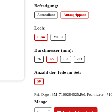
Befestigung:
Autocollant
Autoagrippant
Loch:
Plein
Maillé
Durchmesser (mm):
76
127
152
203
Anzahl der Teile im Set:
50
3M_7100284525,
71
Ref. Dago :
Ref. Fournisseur :
Menge