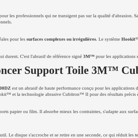
 pour les professionnels qui ne transigent pas sur la qualité d'abrasion. 
onnels.
déales pour les
surfaces complexes ou irrégulières
. Le système
Hookit
ui durent. C'est l'abrasif de référence signé
3M™
pour les applications 
Poncer Support Toile 3M™ C
900DZ
est un abrasif de haute performance conçu pour les applications d
okit™ et la technologie abrasive Cubitron™ II pour des résultats précis 
rts papier ou film. Il absorbe mieux les contraintes, s'adapte aux surfa
. Le disque s'accroche et se retire en une seconde, ce qui réduit les te