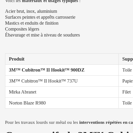
Voici les
matériaux et usages typiques
:
Acier brut, inox, aluminium
Surfaces peintes et apprêts carrosserie
Mastics et enduits de finition
Composites légers
Ébavurage et mise à niveau de soudures
Produit
Supp
3M™ Cubitron™ II Hookit™ 900DZ
Toile
3M™ Cubitron™ II Hookit™ 737U
Papie
Mirka Abranet
Filet
Norton Blaze R980
Toile
Pour les travaux lourds sur métal ou les
interventions répétées en ca