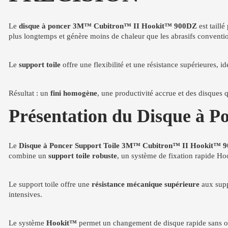
Le
disque à poncer 3M™ Cubitron™ II Hookit™ 900DZ
est taillé
plus longtemps et génère moins de chaleur que les abrasifs conventi
Le
support toile
offre une flexibilité et une résistance supérieures, i
Résultat : un
fini homogène
, une productivité accrue et des disques q
Présentation du Disque à 
Le
Disque à Poncer Support Toile 3M™ Cubitron™ II Hookit™ 
combine un
support toile robuste
, un système de fixation rapide Ho
Le support toile offre une
résistance mécanique supérieure
aux suppo
intensives.
Le système
Hookit™
permet un changement de disque rapide sans outil