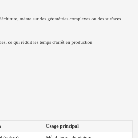
 la déchirure, même sur des géométries complexes ou des surfaces
es, ce qui réduit les temps d'arrêt en production.
n
Usage principal
 (velcro)
Métal, inox, aluminium