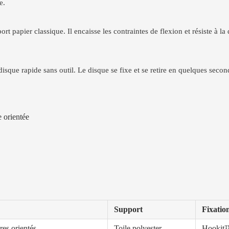
e.
rt papier classique. Il encaisse les contraintes de flexion et résiste à
que rapide sans outil. Le disque se fixe et se retire en quelques second
e orientée
Support
Fixatio
res orientés
Toile polyester
Hookit™