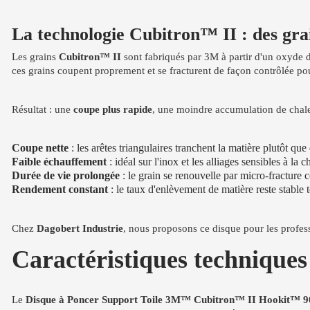
La technologie Cubitron™ II : des grai
Les grains
Cubitron™ II
sont fabriqués par 3M à partir d'un oxyde d
ces grains coupent proprement et se fracturent de façon contrôlée p
Résultat : une
coupe plus rapide
, une moindre accumulation de chale
Coupe nette
: les arêtes triangulaires tranchent la matière plutôt que 
Faible échauffement
: idéal sur l'inox et les alliages sensibles à la c
Durée de vie prolongée
: le grain se renouvelle par micro-fracture 
Rendement constant
: le taux d'enlèvement de matière reste stable 
Chez
Dagobert Industrie
, nous proposons ce disque pour les profess
Caractéristiques technique
Le
Disque à Poncer Support Toile 3M™ Cubitron™ II Hookit™ 