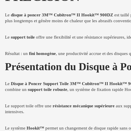
Le
disque à poncer 3M™ Cubitron™ II Hookit™ 900DZ
est taillé
plus longtemps et génère moins de chaleur que les abrasifs conventi
Le
support toile
offre une flexibilité et une résistance supérieures, i
Résultat : un
fini homogène
, une productivité accrue et des disques q
Présentation du Disque à 
Le
Disque à Poncer Support Toile 3M™ Cubitron™ II Hookit™ 
combine un
support toile robuste
, un système de fixation rapide Ho
Le support toile offre une
résistance mécanique supérieure
aux suppo
intensives.
Le système
Hookit™
permet un changement de disque rapide sans outil