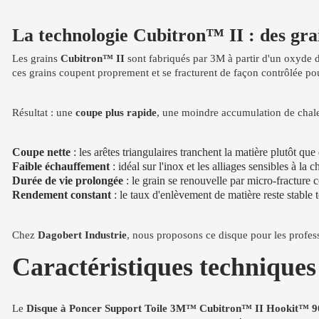
La technologie Cubitron™ II : des grai
Les grains
Cubitron™ II
sont fabriqués par 3M à partir d'un oxyde d
ces grains coupent proprement et se fracturent de façon contrôlée p
Résultat : une
coupe plus rapide
, une moindre accumulation de chale
Coupe nette
: les arêtes triangulaires tranchent la matière plutôt que 
Faible échauffement
: idéal sur l'inox et les alliages sensibles à la c
Durée de vie prolongée
: le grain se renouvelle par micro-fracture 
Rendement constant
: le taux d'enlèvement de matière reste stable 
Chez
Dagobert Industrie
, nous proposons ce disque pour les profess
Caractéristiques technique
Le
Disque à Poncer Support Toile 3M™ Cubitron™ II Hookit™ 