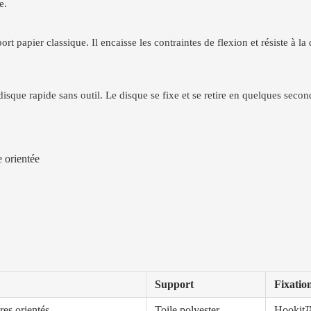
e.
rt papier classique. Il encaisse les contraintes de flexion et résiste à
que rapide sans outil. Le disque se fixe et se retire en quelques second
e orientée
Support
Fixatio
res orientés
Toile polyester
Hookit™