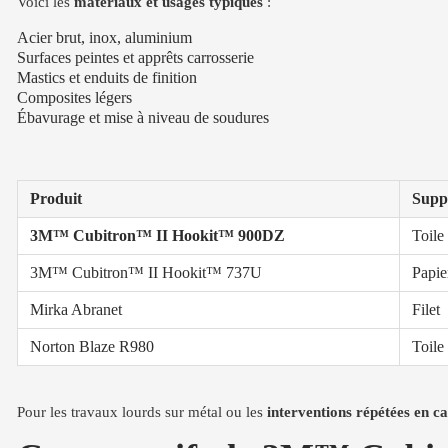
Voici les
matériaux et usages typiques
:
Acier brut, inox, aluminium
Surfaces peintes et apprêts carrosserie
Mastics et enduits de finition
Composites légers
Ébavurage et mise à niveau de soudures
Produit
Supp
3M™ Cubitron™ II Hookit™ 900DZ
Toile
3M™ Cubitron™ II Hookit™ 737U
Papie
Mirka Abranet
Filet
Norton Blaze R980
Toile
Pour les travaux lourds sur métal ou les
interventions répétées en ca