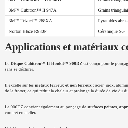
3M™ Cubitron™ II 947A
Grains triangulai
3M™ Trizact™ 268XA
Pyramides abrasi
Norton Blaze R980P
Céramique SG
Applications et matériaux 
Le
Disque Cubitron™ II Hookit™ 900DZ
est conçu pour le ponça
sans se déchirer.
Il excelle sur les
métaux ferreux et non ferreux
: acier, inox, alum
de la frotter, ce qui réduit la chaleur et prolonge la durée de vie du d
Le 900DZ convient également au ponçage de
surfaces peintes, appr
concret en atelier.