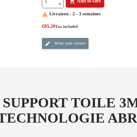

Add to cart

Livraison : 2 - 3 semaines
€85.20
Tax included
Write your review
 SUPPORT TOILE 3
 TECHNOLOGIE ABR