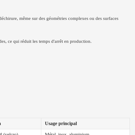
 la déchirure, même sur des géométries complexes ou des surfaces
es, ce qui réduit les temps d'arrêt en production.
n
Usage principal
 (velcro)
Métal, inox, aluminium