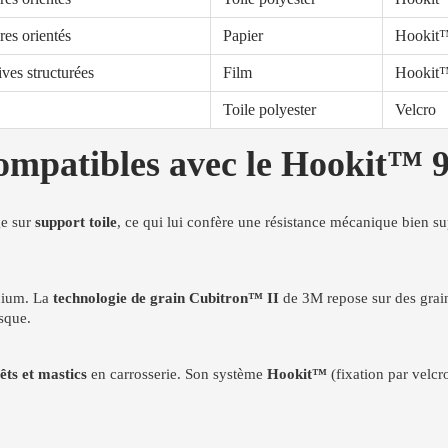
res orientés
Papier
Hookit™
ves structurées
Film
Hookit™
Toile polyester
Velcro
compatibles avec le Hookit™
ge sur
support toile
, ce qui lui confère une résistance mécanique bien sup
inium. La
technologie de grain Cubitron™ II
de 3M repose sur des grains
isque.
êts et mastics
en carrosserie. Son système
Hookit™
(fixation par velcr