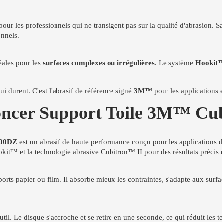
 pour les professionnels qui ne transigent pas sur la qualité d'abrasion. 
onnels.
déales pour les
surfaces complexes ou irrégulières
. Le système
Hookit
ui durent. C'est l'abrasif de référence signé
3M™
pour les applications 
Poncer Support Toile 3M™ C
900DZ
est un abrasif de haute performance conçu pour les applications d
okit™ et la technologie abrasive Cubitron™ II pour des résultats précis 
rts papier ou film. Il absorbe mieux les contraintes, s'adapte aux surfa
. Le disque s'accroche et se retire en une seconde, ce qui réduit les te