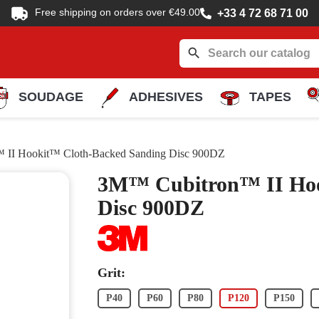
Free shipping on orders over €49.00
+33 4 72 68 71 00
search
SOUDAGE
ADHESIVES
TAPES
II Hookit™ Cloth-Backed Sanding Disc 900DZ
3M™ Cubitron™ II Hoo
Disc 900DZ
Grit:
P40
P60
P80
P120
P150