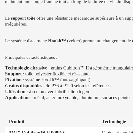
maintient une coupe franche tout au long de la durée de vie du disqu
Le
support toile
offre une résistance mécanique supérieure à un suppo
irrégulières.
Le système d'accroche
Hookit™
(velcro) permet un changement de dis
Principales caractéristiques :
Technologie abrasive
: grains Cubitron™ II à géométrie triangulair
Support
: toile polyester flexible et résistante
Fixation
: système Hookit™ (auto-agrippant)
Grains disponibles
: de P36 à P120 selon les références
Utilisation
: à sec ou avec lubrification légère
Applications
: métal, acier inoxydable, aluminium, surfaces peintes
Produit
Technologie
3M™ Cubitron™ II 900DZ
Grains triangulai