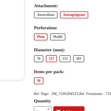
Attachment:
Autocollant
Autoagrippant
Perforation:
Plein
Maillé
Diameter (mm):
76
127
152
203
Items per pack:
50
3M_7100284525,
71
Ref. Dago :
Ref. Fournisseur :
Quantity