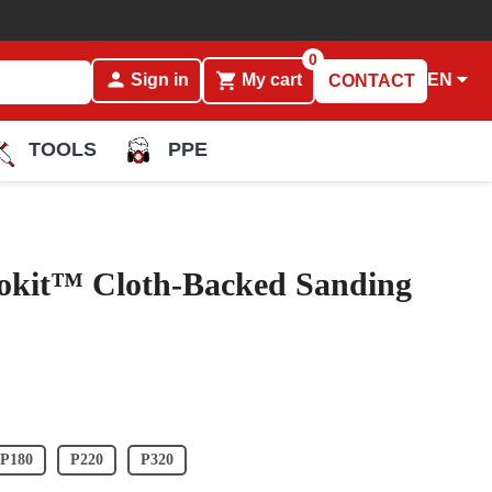
0
person

shopping_cart
EN
Sign in
My cart
CONTACT
TOOLS
PPE
kit™ Cloth-Backed Sanding
P180
P220
P320