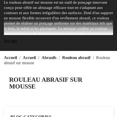
Le rouleau abrasif sur mousse est un outil de ponçage innovant
conçu pour offrir un abrasage efficace tout en s'adaptant aux
contours et aux formes irrégulières des surfaces. Doté d'un support
en mousse flexible recouvert d'un revêtement abrasif, ce rouleau
permet de réaliser un ponçage uniforme sur des matériaux tels que
le bois, le métal et les plastiques. La mousse confère au rouleau
une grande capacité d'absorption des irrégularités, garantissant un
contact régulier avec la surface et réduisant le risque de marques
Voir plus
ou de surchauffe. Idéal pour les travaux de finition, le polissage et
l'élimination des imperfections dans les ateliers de menuiserie, les
usines et les projets de bricolage, il facilite l'accès aux zones
Accueil
Accueil
Abrasifs
Rouleau abrasif
Rouleau
courbes et aux détails complexes.
abrasif sur mousse
ROULEAU ABRASIF SUR
MOUSSE
BLOG CATEGORIES