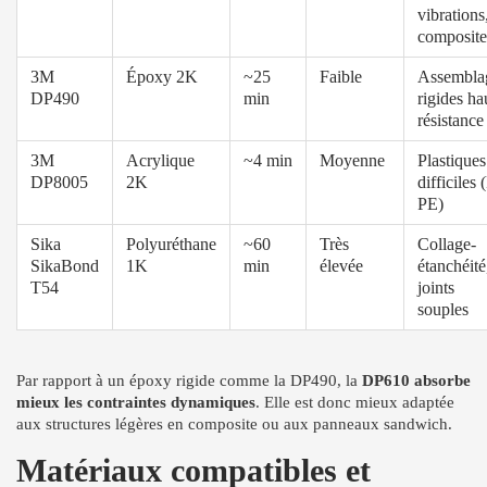
vibrations
composite
3M
Époxy 2K
~25
Faible
Assembla
DP490
min
rigides ha
résistance
3M
Acrylique
~4 min
Moyenne
Plastiques
DP8005
2K
difficiles 
PE)
Sika
Polyuréthane
~60
Très
Collage-
SikaBond
1K
min
élevée
étanchéité
T54
joints
souples
Par rapport à un époxy rigide comme la DP490, la
DP610 absorbe
mieux les contraintes dynamiques
. Elle est donc mieux adaptée
aux structures légères en composite ou aux panneaux sandwich.
Matériaux compatibles et