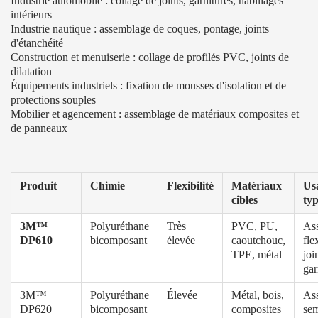
Industrie automobile : collage de joints, garnitures, habillages
intérieurs
Industrie nautique : assemblage de coques, pontage, joints
d'étanchéité
Construction et menuiserie : collage de profilés PVC, joints de
dilatation
Équipements industriels : fixation de mousses d'isolation et de
protections souples
Mobilier et agencement : assemblage de matériaux composites et
de panneaux
Produit
Chimie
Flexibilité
Matériaux
Us
cibles
ty
3M™
Polyuréthane
Très
PVC, PU,
As
DP610
bicomposant
élevée
caoutchouc,
fle
TPE, métal
joi
gar
3M™
Polyuréthane
Élevée
Métal, bois,
As
DP620
bicomposant
composites
sem