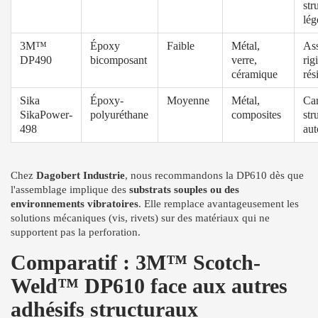
str
lég
3M™
Époxy
Faible
Métal,
As
DP490
bicomposant
verre,
rig
céramique
rés
Sika
Époxy-
Moyenne
Métal,
Car
SikaPower-
polyuréthane
composites
str
498
aut
Chez
Dagobert Industrie
, nous recommandons la DP610 dès que
l'assemblage implique des
substrats souples ou des
environnements vibratoires
. Elle remplace avantageusement les
solutions mécaniques (vis, rivets) sur des matériaux qui ne
supportent pas la perforation.
Comparatif : 3M™ Scotch-
Weld™ DP610 face aux autres
adhésifs structuraux