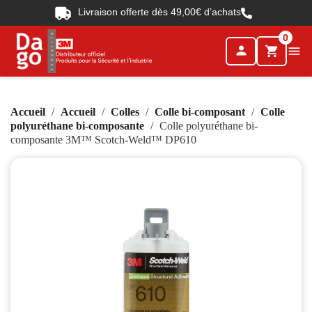
Livraison offerte dès 49,00€ d’achats
0
person

shopping_cart
Accueil
Accueil
Colles
Colle bi-composant
Colle
polyuréthane bi-composante
Colle polyuréthane bi-
composante 3M™ Scotch-Weld™ DP610