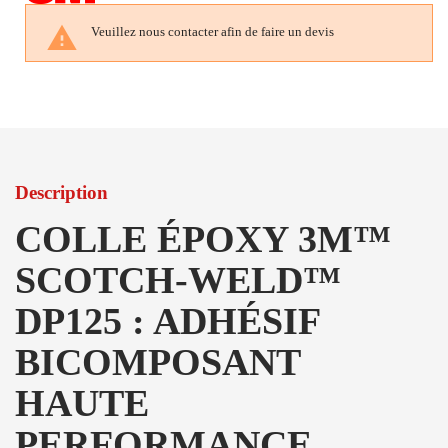

Veuillez nous contacter afin de faire un devis
Description
COLLE ÉPOXY 3M™
SCOTCH-WELD™
DP125 : ADHÉSIF
BICOMPOSANT
HAUTE
PERFORMANCE