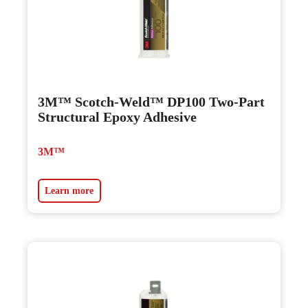
3M™ Scotch-Weld™ DP100 Two-Part
Structural Epoxy Adhesive
3M™
Learn more