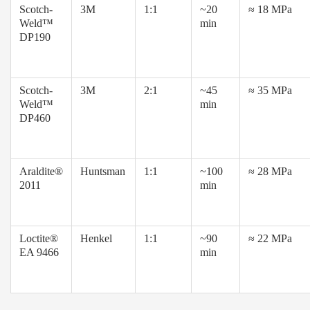
Scotch-
3M
1:1
~20
≈ 18 MPa
Weld™
min
DP190
Scotch-
3M
2:1
~45
≈ 35 MPa
Weld™
min
DP460
Araldite®
Huntsman
1:1
~100
≈ 28 MPa
2011
min
Loctite®
Henkel
1:1
~90
≈ 22 MPa
EA 9466
min