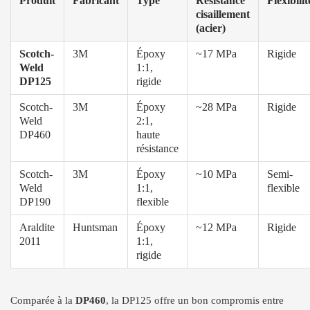
Produit
Fabricant
Type
Résistance
Flexibilit
cisaillement
(acier)
Scotch-
3M
Époxy
~17 MPa
Rigide
Weld
1:1,
DP125
rigide
Scotch-
3M
Époxy
~28 MPa
Rigide
Weld
2:1,
DP460
haute
résistance
Scotch-
3M
Époxy
~10 MPa
Semi-
Weld
1:1,
flexible
DP190
flexible
Araldite
Huntsman
Époxy
~12 MPa
Rigide
2011
1:1,
rigide
Comparée à la
DP460
, la DP125 offre un bon compromis entre