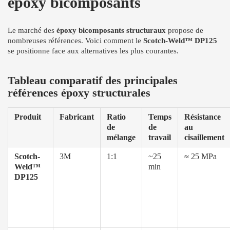
époxy bicomposants
Le marché des
époxy bicomposants structuraux
propose de
nombreuses références. Voici comment le
Scotch-Weld™ DP125
se positionne face aux alternatives les plus courantes.
Tableau comparatif des principales
références époxy structurales
Produit
Fabricant
Ratio
Temps
Résistance
de
de
au
mélange
travail
cisaillement
Scotch-
3M
1:1
~25
≈ 25 MPa
Weld™
min
DP125