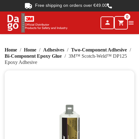
Free shipping on orders over €49.00
0
person

shopping_cart
Home
Home
Adhesives
Two-Component Adhesive
Bi-Component Epoxy Glue
3M™ Scotch-Weld™ DP125
Epoxy Adhesive