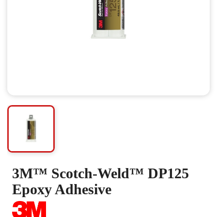
3M™ Scotch-Weld™ DP125
Epoxy Adhesive