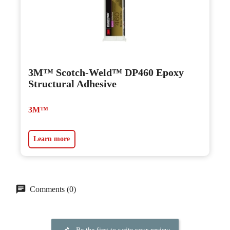
3M™ Scotch-Weld™ DP460 Epoxy
Structural Adhesive
3M™
Learn more
Comments (0)