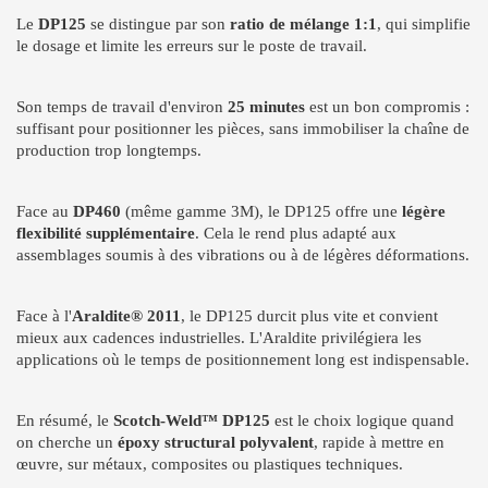
Le
DP125
se distingue par son
ratio de mélange 1:1
, qui simplifie
le dosage et limite les erreurs sur le poste de travail.
Son temps de travail d'environ
25 minutes
est un bon compromis :
suffisant pour positionner les pièces, sans immobiliser la chaîne de
production trop longtemps.
Face au
DP460
(même gamme 3M), le DP125 offre une
légère
flexibilité supplémentaire
. Cela le rend plus adapté aux
assemblages soumis à des vibrations ou à de légères déformations.
Face à l'
Araldite® 2011
, le DP125 durcit plus vite et convient
mieux aux cadences industrielles. L'Araldite privilégiera les
applications où le temps de positionnement long est indispensable.
En résumé, le
Scotch-Weld™ DP125
est le choix logique quand
on cherche un
époxy structural polyvalent
, rapide à mettre en
œuvre, sur métaux, composites ou plastiques techniques.