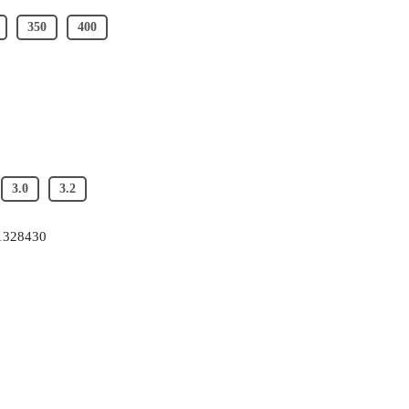
350
400
3.0
3.2
1328430