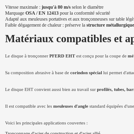
Vitesse maximale :
jusqu'à 80 m/s
selon le diamètre
Marquage
OSA / EN 12413
pour la conformité sécurité
Adapté aux meuleuses portatives et aux tronçonneuses sur table légè
Faible dégagement de chaleur : préserve la
structure métallurgiqu
Matériaux compatibles et a
Le disque à tronçonner
PFERD EHT
est conçu pour la coupe de
mé
Sa composition abrasive à base de
corindon spécial
lui permet d'atta
Le disque EHT convient aussi bien au travail sur
profilés, tubes, bar
Il est compatible avec les
meuleuses d'angle
standard équipées d'une 
Voici les principales applications couvertes :
Tronçonnage d'acier de construction et d'acier allié