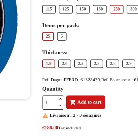
115
125
150
180
230
300
Items per pack:
25
5
Thickness:
1.9
2.0
2.2
2.3
2.8
2.9
PFERD_61328430,
6
Ref. Dago :
Ref. Fournisseur :
Quantity

Add to cart

Livraison : 2 - 3 semaines
€186.00
Tax included