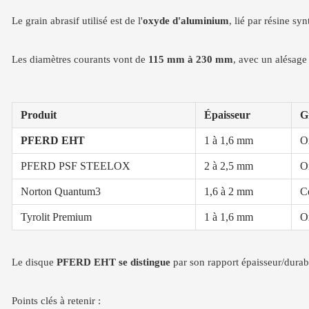
Le grain abrasif utilisé est de l'
oxyde d'aluminium
, lié par résine sy
Les diamètres courants vont de
115 mm à 230 mm
, avec un alésag
Produit
Épaisseur
G
PFERD EHT
1 à 1,6 mm
O
PFERD PSF STEELOX
2 à 2,5 mm
O
Norton Quantum3
1,6 à 2 mm
C
Tyrolit Premium
1 à 1,6 mm
O
Le disque
PFERD EHT se distingue
par son rapport épaisseur/durabi
Points clés à retenir :