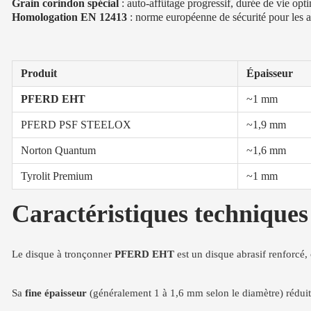
Grain corindon spécial
: auto-affûtage progressif, durée de vie opt
Homologation EN 12413
: norme européenne de sécurité pour les a
Produit
Épaisseur
PFERD EHT
~1 mm
PFERD PSF STEELOX
~1,9 mm
Norton Quantum
~1,6 mm
Tyrolit Premium
~1 mm
Caractéristiques techniqu
Le disque à tronçonner
PFERD EHT
est un disque abrasif renforcé,
Sa
fine épaisseur
(généralement 1 à 1,6 mm selon le diamètre) réduit 