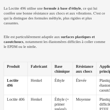
La Loctite 496 utilise une
formule à base d'éthyle
, ce qui lui
confère une bonne résistance aux chocs et aux vibrations. C'est ce
qui la distingue des formules méthyle, plus rigides et plus
cassantes.
Elle est particulièrement adaptée aux
surfaces plastiques et
caoutchoucs
, notamment les élastomères difficiles à coller comme
le EPDM ou le nitrile.
Produit
Fabricant
Base
Résistance
Applic
chimique
aux chocs
princi
Loctite
Henkel
Éthyle
Élevée
Plastiq
496
élasto
caoutc
Loctite 406
Henkel
Éthyle (+
Moyenne
Plasti
primer
difficil
intégré)
PTFE