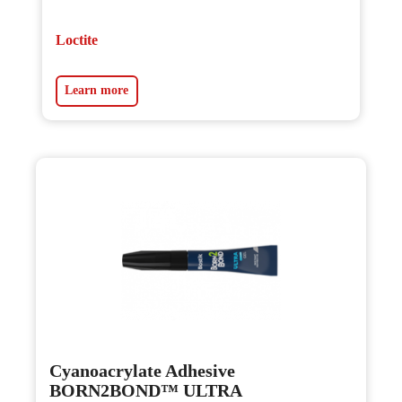
Loctite
Learn more
Cyanoacrylate Adhesive
BORN2BOND™ ULTRA