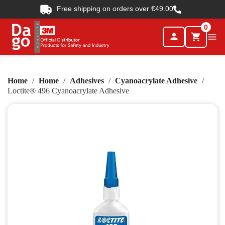
Free shipping on orders over €49.00
0
person

shopping_cart
Home
Home
Adhesives
Cyanoacrylate Adhesive
Loctite® 496 Cyanoacrylate Adhesive