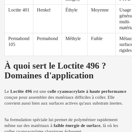
Loctite 401
Henkel
Éthyle
Moyenne
Usage
généra
multi-
matéri
Permabond
Permabond
Méthyle
Faible
Métau
105
surfac
rigides
À quoi sert le Loctite 496 ?
Domaines d'application
Le
Loctite 496
est une
colle cyanoacrylate à haute performance
conçue pour assembler des matériaux difficiles à coller. Elle
convient aussi bien aux surfaces actives qu'aux substrats inertes.
Sa formulation spéciale lui permet de polymériser rapidement
même sur des matériaux à
faible énergie de surface
, là où les
colles cyanoacrylates classiques échouent.