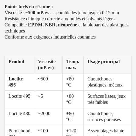
Points forts en résumé :
Viscosité :
~500 mPa·s
— comble les jeux jusqu'à 0,15 mm
Résistance chimique correcte aux huiles et solvants légers
Compatible
EPDM, NBR, néoprène
et la plupart des plastiques
techniques
Conforme aux exigences industrielles courantes
Produit
Viscosité
Temp.
Usage principal
(mPa·s)
max.
Loctite
~500
+80
Caoutchoucs,
496
°C
plastiques, métaux
Loctite 495
~5
+80
Surfaces lisses, jeux
°C
très faibles
Loctite 480
~2000
+80
Caoutchoucs,
°C
surfaces poreuses
Permabond
~100
+120
Assemblages haute