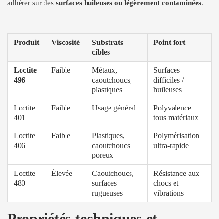
adhérer sur des
surfaces huileuses ou légèrement contaminées
.
Produit
Viscosité
Substrats
Point fort
cibles
Loctite
Faible
Métaux,
Surfaces
496
caoutchoucs,
difficiles /
plastiques
huileuses
Loctite
Faible
Usage général
Polyvalence
401
tous matériaux
Loctite
Faible
Plastiques,
Polymérisation
406
caoutchoucs
ultra-rapide
poreux
Loctite
Élevée
Caoutchoucs,
Résistance aux
480
surfaces
chocs et
rugueuses
vibrations
Propriétés techniques et