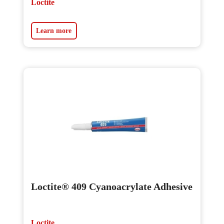
Loctite
Learn more
Loctite® 409 Cyanoacrylate Adhesive
Loctite