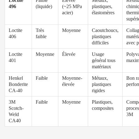
Loctite
Faible
Élevée
Métaux,
Résist
496
(liquide)
(~25 MPa
plastiques,
chimiq
acier)
élastomères
therm
supéri
Loctite
Très
Moyenne
Caoutchoucs,
Collag
406
faible
plastiques
matéri
difficiles
avec p
Loctite
Moyenne
Élevée
Usage
Polyv
401
général tous
maxim
matériaux
Henkel
Faible
Moyenne-
Métaux,
Bon r
Bonderite
élevée
plastiques
perfo
CA-40
rigides
3M
Faible
Moyenne
Plastiques,
Compa
Scotch-
composites
proces
Weld
3M
CA40