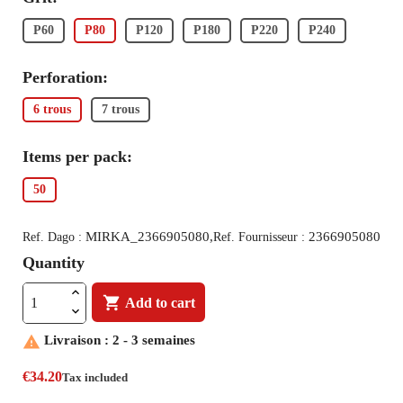
P60
P80
P120
P180
P220
P240
Perforation:
6 trous
7 trous
Items per pack:
50
MIRKA_2366905080,
2366905080
Ref. Dago :
Ref. Fournisseur :
Quantity

Add to cart

Livraison : 2 - 3 semaines
€34.20
Tax included