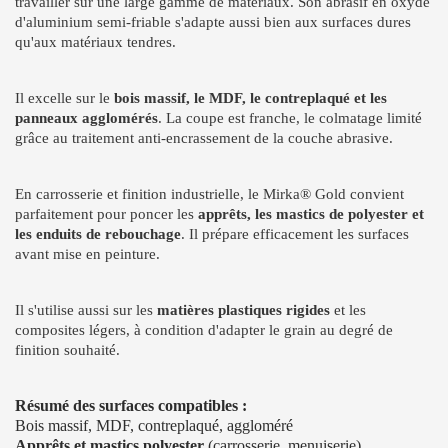
travailler sur une large gamme de matériaux. Son abrasif en oxyde
d'aluminium semi-friable s'adapte aussi bien aux surfaces dures
qu'aux matériaux tendres.
Il excelle sur le
bois massif, le MDF, le contreplaqué et les
panneaux agglomérés
. La coupe est franche, le colmatage limité
grâce au traitement anti-encrassement de la couche abrasive.
En carrosserie et finition industrielle, le Mirka® Gold convient
parfaitement pour poncer les
apprêts, les mastics de polyester et
les enduits de rebouchage
. Il prépare efficacement les surfaces
avant mise en peinture.
Il s'utilise aussi sur les
matières plastiques rigides
et les
composites légers, à condition d'adapter le grain au degré de
finition souhaité.
Résumé des surfaces compatibles :
Bois massif, MDF, contreplaqué, aggloméré
Apprêts et mastics polyester
(carrosserie, menuiserie)