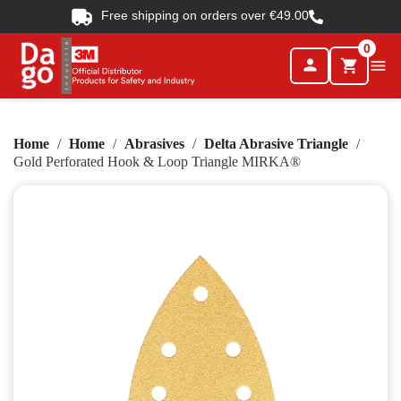
Free shipping on orders over €49.00
0
person

shopping_cart
Home
Home
Abrasives
Delta Abrasive Triangle
Gold Perforated Hook & Loop Triangle MIRKA®