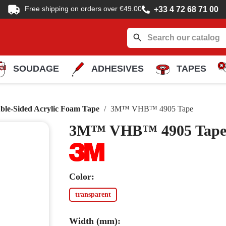
Free shipping on orders over €49.00
+33 4 72 68 71 00
search
SOUDAGE
ADHESIVES
TAPES
ble-Sided Acrylic Foam Tape
3M™ VHB™ 4905 Tape
3M™ VHB™ 4905 Tap
Color:
transparent
Width (mm):