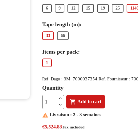
6
9
12
15
19
25
114
Tape length (m):
33
66
Items per pack:
1
3M_7000037354,
70
Ref. Dago :
Ref. Fournisseur :
Quantity

Add to cart

Livraison : 2 - 3 semaines
€5,524.88
Tax included