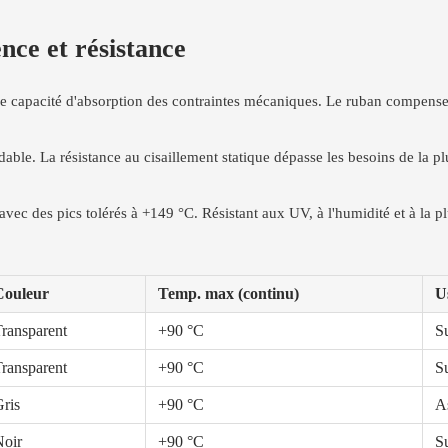
nce et résistance
ne capacité d'absorption des contraintes mécaniques. Le ruban compense l
able. La résistance au cisaillement statique dépasse les besoins de la p
avec des pics tolérés à +149 °C. Résistant aux UV, à l'humidité et à la p
Couleur
Temp. max (continu)
U
ransparent
+90 °C
Su
ransparent
+90 °C
Su
ris
+90 °C
A
Noir
+90 °C
S