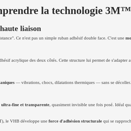
omprendre la technologie 3
haute liaison
sistance". Ce n'est pas un simple ruban adhésif double face. C'est une
mo
hésif acrylique des deux côtés. Cette structure lui permet de s'adapter a
caniques
— vibrations, chocs, dilatations thermiques — sans se décoller
t
ultra-fine et transparente
, quasiment invisible une fois posé. Idéal q
PET), le VHB développe une
force d'adhésion structurale
qui se rapproch