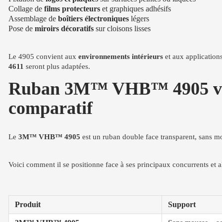
Collage de
films protecteurs
et graphiques adhésifs
Assemblage de
boîtiers électroniques
légers
Pose de
miroirs décoratifs
sur cloisons lisses
Le 4905 convient aux
environnements intérieurs
et aux application
4611
seront plus adaptées.
Ruban 3M™ VHB™ 4905 vs au
comparatif
Le
3M™ VHB™ 4905
est un ruban double face transparent, sans mo
Voici comment il se positionne face à ses principaux concurrents et al
Produit
Support