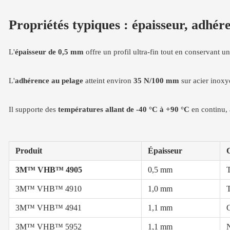
Propriétés typiques : épaisseur, adhére
L'
épaisseur de 0,5 mm
offre un profil ultra-fin tout en conservant u
L'
adhérence au pelage
atteint environ
35 N/100 mm
sur acier inoxyd
Il supporte des
températures allant de -40 °C à +90 °C
en continu, 
Produit
Épaisseur
3M™ VHB™ 4905
0,5 mm
T
3M™ VHB™ 4910
1,0 mm
T
3M™ VHB™ 4941
1,1 mm
G
3M™ VHB™ 5952
1,1 mm