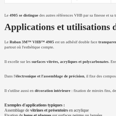
Le
4905 se distingue
des autres références VHB par sa finesse et sa tr
Applications et utilisati
Le
Ruban 3M™ VHB™ 4905
est un adhésif double face
transpare
partout où l'esthétique compte.
Il excelle sur les
surfaces vitrées, acryliques et polycarbonates
. En
Dans l'
électronique et l'assemblage de précision
, il fixe des composa
Il s'utilise aussi en
décoration intérieure
: fixation de miroirs fins, d
Exemples d'applications typiques :
Assemblage de
vitrines et présentoirs
en acrylique
Fixation de
logos et plaques
sur surfaces peintes ou laquées