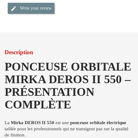
Write your review
Description
PONCEUSE ORBITALE
MIRKA DEROS II 550 –
PRÉSENTATION
COMPLÈTE
La
Mirka DEROS II 550
est une
ponceuse orbitale électrique
taillée pour les professionnels qui ne transigent pas sur la qualité
de finition.