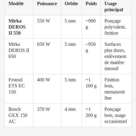
Modèle
Puissance
Orbite
Poids
Usage
principal
Mirka
550 W
5 mm
~900
Ponçage
DEROS
g
polyvalent,
II 550
finition
Mirka
650 W
5 mm
~950
Surfaces
DEROS II
g
plus dures,
650
enlèvement
de matière
intensif
Festool
400 W
5 mm
~1
Finition
ETS EC
100 g
bois,
150
menuiserie
fine
Bosch
370 W
4 mm
~1
Ponçage
GEX 150
200 g
bois, usage
AC
occasionnel