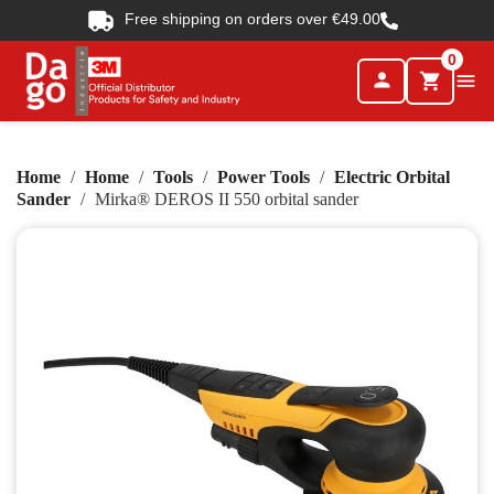
Free shipping on orders over €49.00
0
person

shopping_cart
Home
Home
Tools
Power Tools
Electric Orbital
Sander
Mirka® DEROS II 550 orbital sander