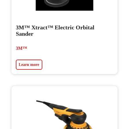
3M™ Xtract™ Electric Orbital
Sander
3M™
Learn more