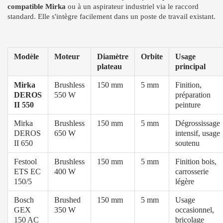
compatible Mirka
ou à un aspirateur industriel via le raccord
standard. Elle s'intègre facilement dans un poste de travail existant.
Modèle
Moteur
Diamètre
Orbite
Usage
plateau
principal
Mirka
Brushless
150 mm
5 mm
Finition,
DEROS
550 W
préparation
II 550
peinture
Mirka
Brushless
150 mm
5 mm
Dégrossissage
DEROS
650 W
intensif, usage
II 650
soutenu
Festool
Brushless
150 mm
5 mm
Finition bois,
ETS EC
400 W
carrosserie
150/5
légère
Bosch
Brushed
150 mm
5 mm
Usage
GEX
350 W
occasionnel,
150 AC
bricolage