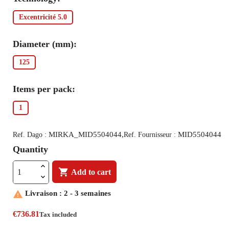
Excentricité 5.0
Diameter (mm):
125
Items per pack:
1
MIRKA_MID5504044,
MID5504044
Ref. Dago :
Ref. Fournisseur :
Quantity

Add to cart

Livraison : 2 - 3 semaines
€736.81
Tax included