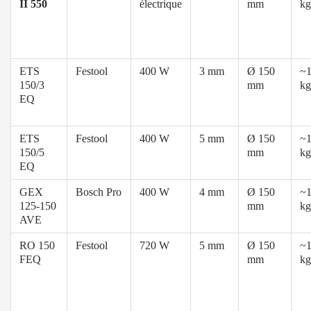
II 550
électrique
mm
kg
ETS
Festool
400 W
3 mm
Ø 150
~1
150/3
mm
kg
EQ
ETS
Festool
400 W
5 mm
Ø 150
~1
150/5
mm
kg
EQ
GEX
Bosch Pro
400 W
4 mm
Ø 150
~1
125-150
mm
kg
AVE
RO 150
Festool
720 W
5 mm
Ø 150
~1
FEQ
mm
kg