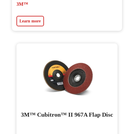
3M™
Learn more
3M™ Cubitron™ II 967A Flap Disc