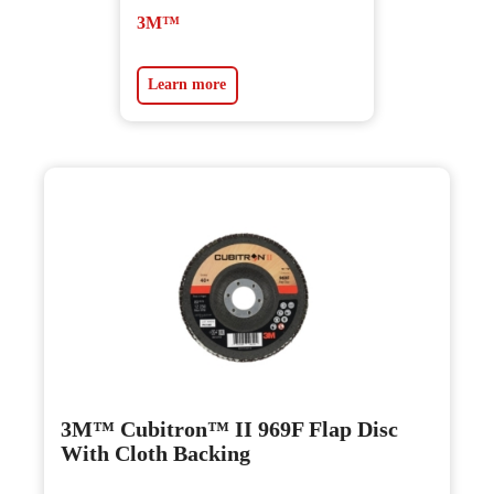
3M™
Learn more
3M™ Cubitron™ II 969F Flap Disc
With Cloth Backing