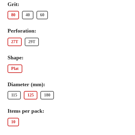
Grit:
80
40
60
Perforation:
27T
29T
Shape:
Plat
Diameter (mm):
115
125
180
Items per pack:
10