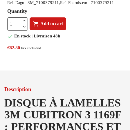
3M_7100379211,
7100379211
Ref. Dago :
Ref. Fournisseur :
Quantity

Add to cart

En stock | Livraison 48h
€82.80
Tax included
Description
DISQUE À LAMELLES
3M CUBITRON 3 1169F
: PERFORMANCES ET