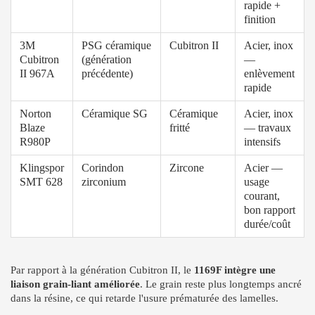
rapide +
finition
3M
PSG céramique
Cubitron II
Acier, inox
Cubitron
(génération
—
II 967A
précédente)
enlèvement
rapide
Norton
Céramique SG
Céramique
Acier, inox
Blaze
fritté
— travaux
R980P
intensifs
Klingspor
Corindon
Zircone
Acier —
SMT 628
zirconium
usage
courant,
bon rapport
durée/coût
Par rapport à la génération Cubitron II, le
1169F intègre une
liaison grain-liant améliorée
. Le grain reste plus longtemps ancré
dans la résine, ce qui retarde l'usure prématurée des lamelles.