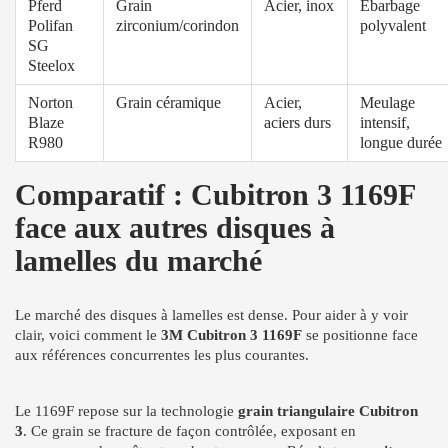
Pferd
Grain
Acier, inox
Ébarbage
Polifan
zirconium/corindon
polyvalent
SG
Steelox
Norton
Grain céramique
Acier,
Meulage
Blaze
aciers durs
intensif,
R980
longue durée
Comparatif : Cubitron 3 1169F
face aux autres disques à
lamelles du marché
Le marché des disques à lamelles est dense. Pour aider à y voir
clair, voici comment le
3M Cubitron 3 1169F
se positionne face
aux références concurrentes les plus courantes.
Le 1169F repose sur la technologie
grain triangulaire Cubitron
3
. Ce grain se fracture de façon contrôlée, exposant en