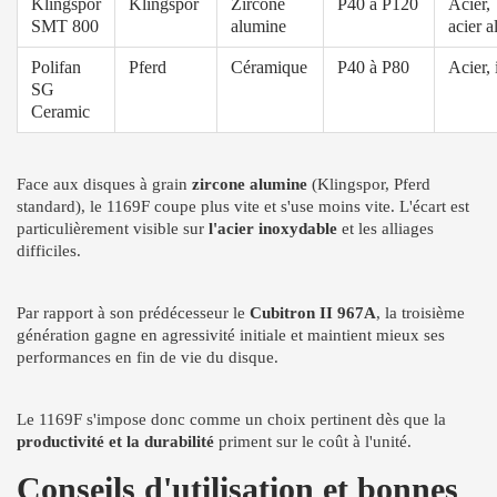
Klingspor
Klingspor
Zircone
P40 à P120
Acier,
SMT 800
alumine
acier al
Polifan
Pferd
Céramique
P40 à P80
Acier,
SG
Ceramic
Face aux disques à grain
zircone alumine
(Klingspor, Pferd
standard), le 1169F coupe plus vite et s'use moins vite. L'écart est
particulièrement visible sur
l'acier inoxydable
et les alliages
difficiles.
Par rapport à son prédécesseur le
Cubitron II 967A
, la troisième
génération gagne en agressivité initiale et maintient mieux ses
performances en fin de vie du disque.
Le 1169F s'impose donc comme un choix pertinent dès que la
productivité et la durabilité
priment sur le coût à l'unité.
Conseils d'utilisation et bonnes