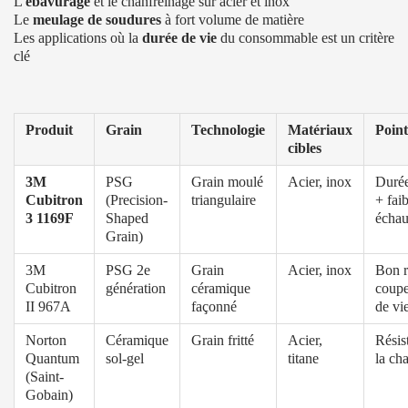
L'
ébavurage
et le chanfreinage sur acier et inox
Le
meulage de soudures
à fort volume de matière
Les applications où la
durée de vie
du consommable est un critère
clé
Produit
Grain
Technologie
Matériaux
Point
cibles
3M
PSG
Grain moulé
Acier, inox
Durée
Cubitron
(Precision-
triangulaire
+ faib
3 1169F
Shaped
échau
Grain)
3M
PSG 2e
Grain
Acier, inox
Bon r
Cubitron
génération
céramique
coupe
II 967A
façonné
de vi
Norton
Céramique
Grain fritté
Acier,
Résis
Quantum
sol-gel
titane
la ch
(Saint-
Gobain)