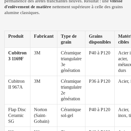
permanence des arêtes tranchantes neuves. Résultat : une
vitesse
d'enlèvement de matière
nettement supérieure à celle des grains
alumine classiques.
Produit
Fabricant
Type de
Grains
Matér
grain
disponibles
cibles
Cubitron
3M
Céramique
P40 à P120
Acier 
3 1169F
triangulaire
acier,
3e
métau
génération
durs
Cubitron
3M
Céramique
P36 à P120
Acier,
II 967A
triangulaire
2e
génération
Flap Disc
Norton
Céramique
P40 à P120
Acier,
Ceramic
(Saint-
sol-gel
inox, t
SG
Gobain)