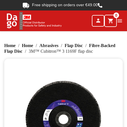
Free shipping on orders over €49.00
0
person

shopping_cart
Home
Home
Abrasives
Flap Disc
Fibre-Backed
Flap Disc
3M™ Cubitron™ 3 1169F flap disc