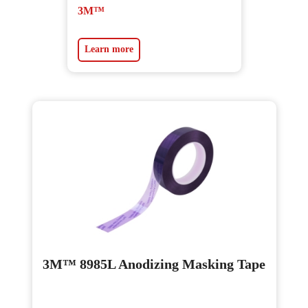
3M™
Learn more
3M™ 8985L Anodizing Masking Tape