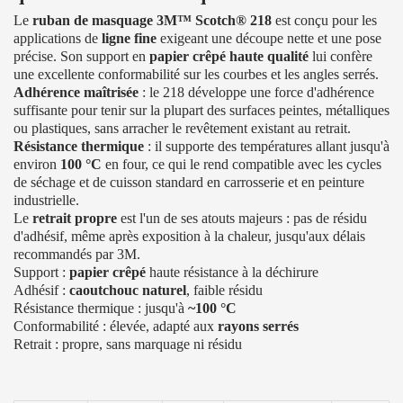
Le
ruban de masquage 3M™ Scotch® 218
est conçu pour les
applications de
ligne fine
exigeant une découpe nette et une pose
précise. Son support en
papier crêpé haute qualité
lui confère
une excellente conformabilité sur les courbes et les angles serrés.
Adhérence maîtrisée
: le 218 développe une force d'adhérence
suffisante pour tenir sur la plupart des surfaces peintes, métalliques
ou plastiques, sans arracher le revêtement existant au retrait.
Résistance thermique
: il supporte des températures allant jusqu'à
environ
100 °C
en four, ce qui le rend compatible avec les cycles
de séchage et de cuisson standard en carrosserie et en peinture
industrielle.
Le
retrait propre
est l'un de ses atouts majeurs : pas de résidu
d'adhésif, même après exposition à la chaleur, jusqu'aux délais
recommandés par 3M.
Support :
papier crêpé
haute résistance à la déchirure
Adhésif :
caoutchouc naturel
, faible résidu
Résistance thermique : jusqu'à
~100 °C
Conformabilité : élevée, adapté aux
rayons serrés
Retrait : propre, sans marquage ni résidu