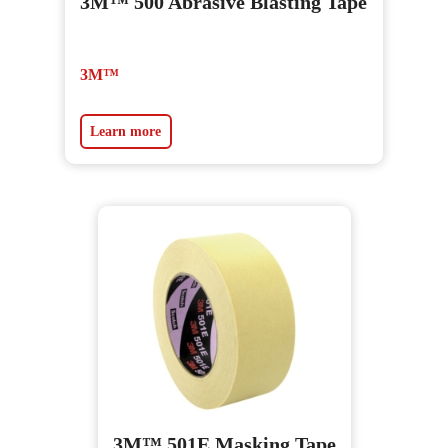
3M™ 500 Abrasive Blasting Tape
3M™
Learn more
3M™ 501E Masking Tape