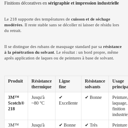
Finitions décoratives en
sérigraphie et impression industrielle
Le 218 supporte des températures de
cuisson et de séchage
modérées
. Il reste stable sans se décoller ni laisser de résidu lors
du retrait.
Il se distingue des rubans de masquage standard par sa
résistance
à la pénétration du solvant
. Le résultat : un bord propre, même
après application de laques ou de peintures à base de solvant.
Produit
Résistance
Ligne
Résistance
Usage
thermique
fine
solvants
principa
3M™
Jusqu'à
✔
✔ Bonne
Peinture
Scotch®
~80 °C
Excellente
laquage,
218
finition
industrie
3M™
Jusqu'à
✔ Bonne
✔ Très
Peinture