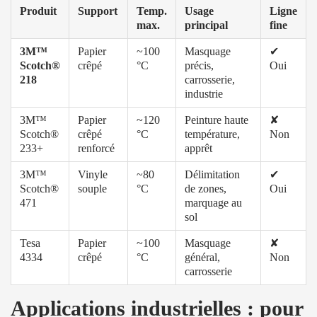
Produit
Support
Temp.
Usage
Ligne
max.
principal
fine
3M™
Papier
~100
Masquage
✔
Scotch®
crêpé
°C
précis,
Oui
218
carrosserie,
industrie
3M™
Papier
~120
Peinture haute
✘
Scotch®
crêpé
°C
température,
Non
233+
renforcé
apprêt
3M™
Vinyle
~80
Délimitation
✔
Scotch®
souple
°C
de zones,
Oui
471
marquage au
sol
Tesa
Papier
~100
Masquage
✘
4334
crêpé
°C
général,
Non
carrosserie
Applications industrielles : pour