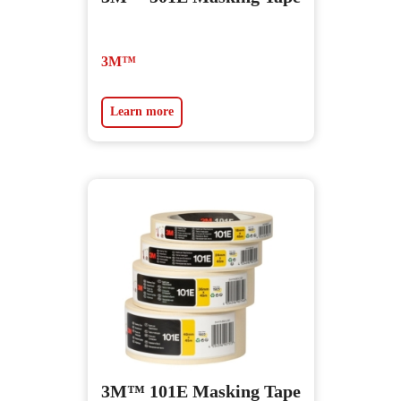
3M™
Learn more
3M™ 101E Masking Tape