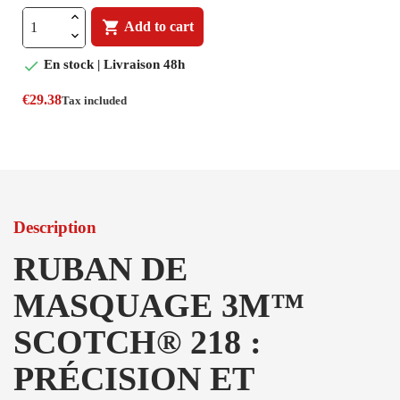

Add to cart

En stock | Livraison 48h
€29.38
Tax included
Description
RUBAN DE
MASQUAGE 3M™
SCOTCH® 218 :
PRÉCISION ET