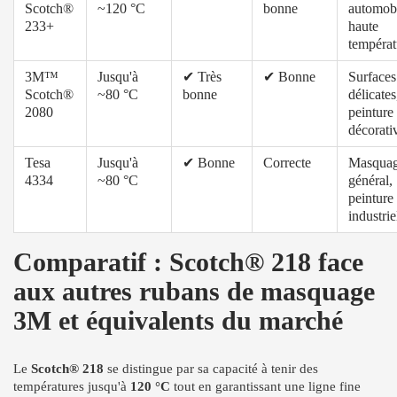
Scotch®
~120 °C
bonne
automobi
233+
haute
températ
3M™
Jusqu'à
✔ Très
✔ Bonne
Surfaces
Scotch®
~80 °C
bonne
délicates
2080
peinture
décorati
Tesa
Jusqu'à
✔ Bonne
Correcte
Masqua
4334
~80 °C
général,
peinture
industrie
Comparatif : Scotch® 218 face
aux autres rubans de masquage
3M et équivalents du marché
Le
Scotch® 218
se distingue par sa capacité à tenir des
températures jusqu'à
120 °C
tout en garantissant une ligne fine