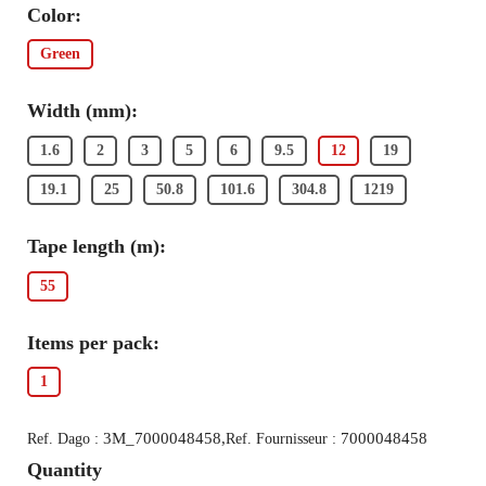
Color:
Green
Width (mm):
1.6
2
3
5
6
9.5
12
19
19.1
25
50.8
101.6
304.8
1219
Tape length (m):
55
Items per pack:
1
3M_7000048458,
7000048458
Ref. Dago :
Ref. Fournisseur :
Quantity