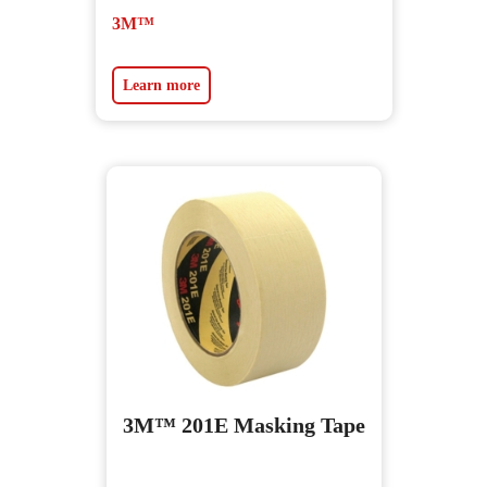
3M™
Learn more
3M™ 201E Masking Tape