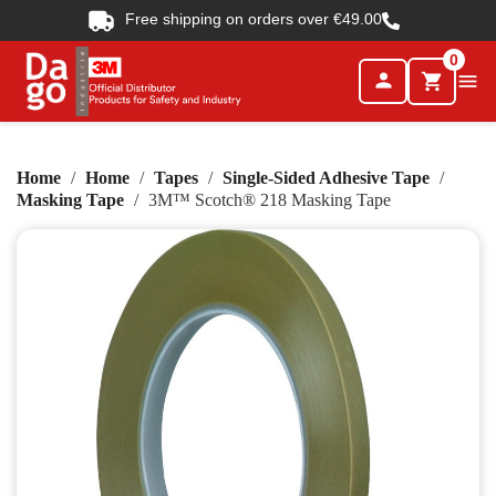
Free shipping on orders over €49.00
0
person

shopping_cart
Home
Home
Tapes
Single-Sided Adhesive Tape
Masking Tape
3M™ Scotch® 218 Masking Tape