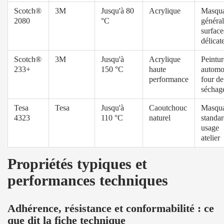
Scotch®
3M
Jusqu'à 80
Acrylique
Masqu
2080
°C
général
surface
délicat
Scotch®
3M
Jusqu'à
Acrylique
Peintur
233+
150 °C
haute
automo
performance
four de
séchag
Tesa
Tesa
Jusqu'à
Caoutchouc
Masqu
4323
110 °C
naturel
standar
usage
atelier
Propriétés typiques et
performances techniques
Adhérence, résistance et conformabilité : ce
que dit la fiche technique