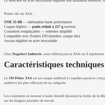
Le serre-tête en acier inoxydable supporte une utilisation intensive. Il
Points clés du X4A :
SNR 33 dB
— atténuation haute performance
Coques légères —
poids réduit à 227 g
environ
Coussinets remplaçables — entretien simplifié
Compatible avec d'autres EPI (lunettes, casque dur)
Arceau réglable en acier inoxydable
Chez
Dagobert Industrie
, nous référençons le X4A car il représente
Caractéristiques techniques
Le
3M Peltor X4A
est un casque antibruit à coquilles passives conç
auditives les plus efficaces de sa catégorie.
Les coussinets en mousse à haute densité épousent la forme de la têt
sur les longues journées de travail.