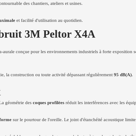
ntournable des chantiers, ateliers et usines.
maximale
et facilité d'utilisation au quotidien.
ibruit 3M Peltor X4A
a-aurale conçue pour les environnements industriels à forte exposition s
gie, la construction ou toute activité dépassant régulièrement
95 dB(A)
.
X
. La géométrie des
coques profilées
réduit les interférences avec les équ
iforme
sur le pourtour de l'oreille. Le joint d'étanchéité acoustique lim