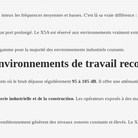
ue mieux les fréquences moyennes et basses. C'est là sa vraie différence :
ur un port prolongé. Le X5A est réservé aux environnements vraiment ext
gamme pour la majorité des environnements industriels courants.
environnements de travail r
ts où le bruit dépasse régulièrement
95 à 105 dB
. Il offre une atténua
rie industrielle et de la construction
. Les opérateurs exposés à des ma
 conditionnement génèrent des niveaux sonores constants et élevés. Le 