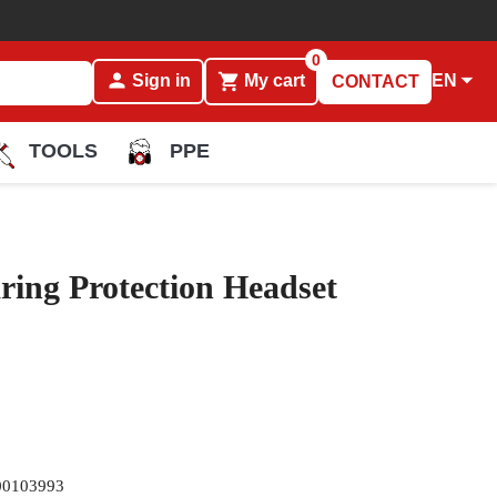
0
person

shopping_cart
EN
Sign in
My cart
CONTACT
TOOLS
PPE
ng Protection Headset
00103993