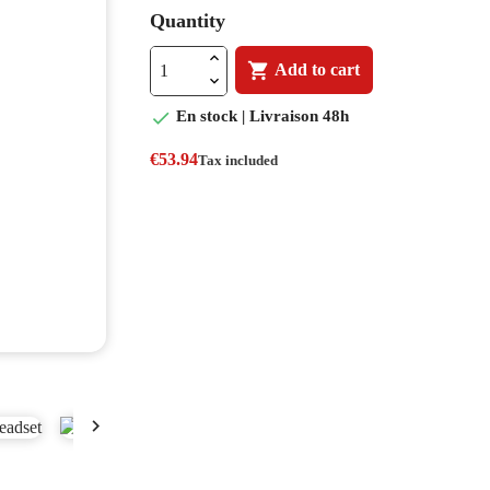
Quantity

Add to cart

En stock | Livraison 48h
€53.94
Tax included
