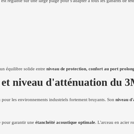
 est réglable sur une large plage pour s'adapter à tous les gabarits de têt
 un équilibre solide entre
niveau de protection, confort au port prolon
 et niveau d'atténuation du 
u pour les environnements industriels fortement bruyants. Son
niveau d
e pour garantir une
étanchéité acoustique optimale
. L'arceau en acier 