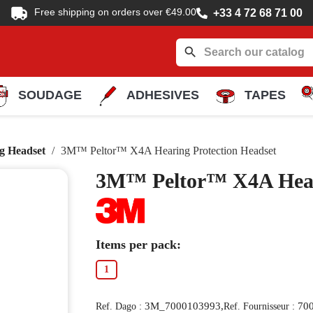
Free shipping on orders over €49.00
+33 4 72 68 71 00
search
SOUDAGE
ADHESIVES
TAPES
g Headset
3M™ Peltor™ X4A Hearing Protection Headset
3M™ Peltor™ X4A Heari
Items per pack:
1
3M_7000103993,
70
Ref. Dago :
Ref. Fournisseur :