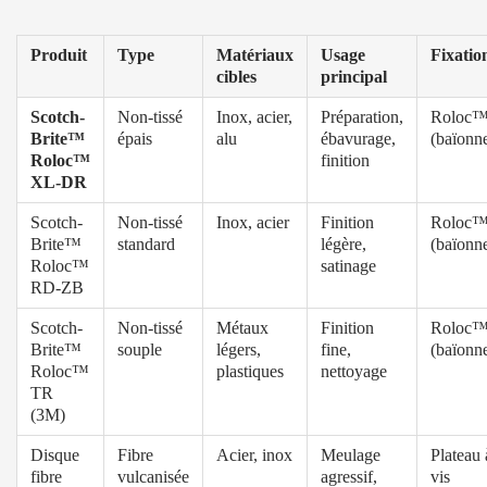
Produit
Type
Matériaux
Usage
Fixatio
cibles
principal
Scotch-
Non-tissé
Inox, acier,
Préparation,
Roloc
Brite™
épais
alu
ébavurage,
(baïonne
Roloc™
finition
XL-DR
Scotch-
Non-tissé
Inox, acier
Finition
Roloc
Brite™
standard
légère,
(baïonne
Roloc™
satinage
RD-ZB
Scotch-
Non-tissé
Métaux
Finition
Roloc
Brite™
souple
légers,
fine,
(baïonne
Roloc™
plastiques
nettoyage
TR
(3M)
Disque
Fibre
Acier, inox
Meulage
Plateau 
fibre
vulcanisée
agressif,
vis