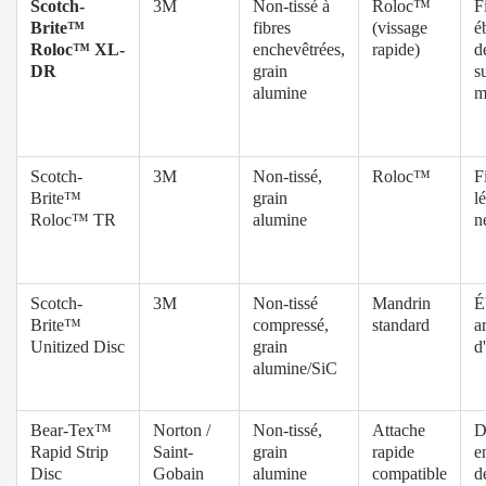
Scotch-
3M
Non-tissé à
Roloc™
F
Brite™
fibres
(vissage
é
Roloc™ XL-
enchevêtrées,
rapide)
d
DR
grain
s
alumine
m
Scotch-
3M
Non-tissé,
Roloc™
F
Brite™
grain
l
Roloc™ TR
alumine
n
Scotch-
3M
Non-tissé
Mandrin
É
Brite™
compressé,
standard
a
Unitized Disc
grain
d
alumine/SiC
Bear-Tex™
Norton /
Non-tissé,
Attache
D
Rapid Strip
Saint-
grain
rapide
e
Disc
Gobain
alumine
compatible
d