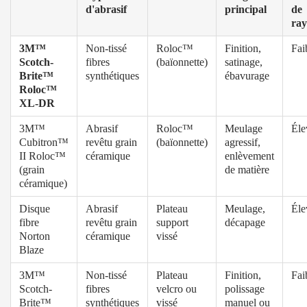
d'abrasif
principal
de
ray
3M™
Non-tissé
Roloc™
Finition,
Fai
Scotch-
fibres
(baïonnette)
satinage,
Brite™
synthétiques
ébavurage
Roloc™
XL-DR
3M™
Abrasif
Roloc™
Meulage
Éle
Cubitron™
revêtu grain
(baïonnette)
agressif,
II Roloc™
céramique
enlèvement
(grain
de matière
céramique)
Disque
Abrasif
Plateau
Meulage,
Éle
fibre
revêtu grain
support
décapage
Norton
céramique
vissé
Blaze
3M™
Non-tissé
Plateau
Finition,
Fai
Scotch-
fibres
velcro ou
polissage
Brite™
synthétiques
vissé
manuel ou