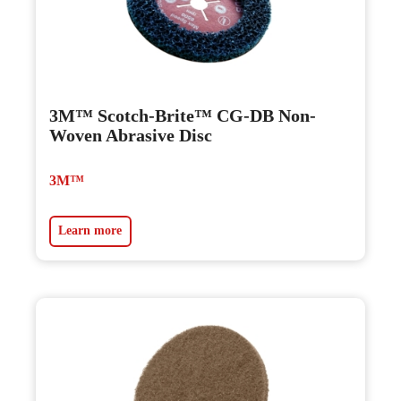
3M™ Scotch-Brite™ CG-DB Non-
Woven Abrasive Disc
3M™
Learn more