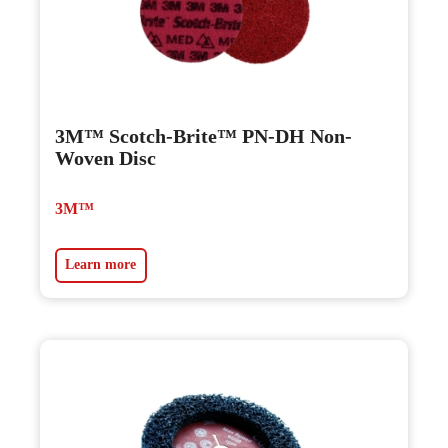
3M™ Scotch-Brite™ PN-DH Non-
Woven Disc
3M™
Learn more