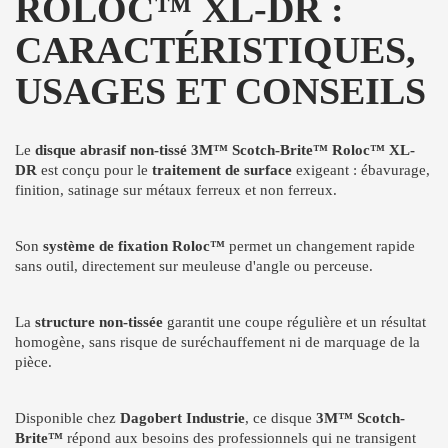
ROLOC™ XL-DR :
CARACTÉRISTIQUES,
USAGES ET CONSEILS
Le
disque abrasif non-tissé 3M™ Scotch-Brite™ Roloc™ XL-
DR
est conçu pour le
traitement de surface
exigeant : ébavurage,
finition, satinage sur métaux ferreux et non ferreux.
Son
système de fixation Roloc™
permet un changement rapide
sans outil, directement sur meuleuse d'angle ou perceuse.
La
structure non-tissée
garantit une coupe régulière et un résultat
homogène, sans risque de suréchauffement ni de marquage de la
pièce.
Disponible chez
Dagobert Industrie
, ce disque
3M™ Scotch-
Brite™
répond aux besoins des professionnels qui ne transigent