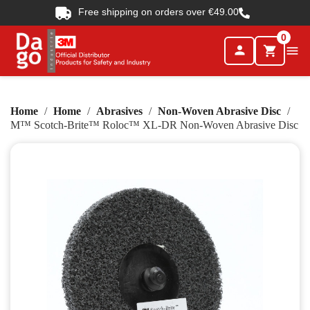
Free shipping on orders over €49.00
0
person

shopping_cart
Home
Home
Abrasives
Non-Woven Abrasive Disc
M™ Scotch-Brite™ Roloc™ XL-DR Non-Woven Abrasive Disc