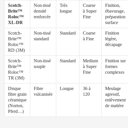
Scotch-
Non-tissé
Très
Coarse
Finition,
Brite™
densité
longue
à Super
ébavurage,
Roloc™
renforcée
Fine
préparation
XL-DR
surface
Scotch-
Non-tissé
Standard
Coarse
Finition
Brite™
standard
à Fine
légère,
Roloc™
décapage
RD (3M)
Scotch-
Non-tissé
Standard
Medium
Finition sur
Brite™
souple
à Super
formes
Roloc™
Fine
complexes
TR (3M)
Disque
Fibre
Longue
36 à
Meulage
fibre grain
vulcanisée
120
agressif,
céramique
enlèvement
(Norton,
de matière
Pferd…)