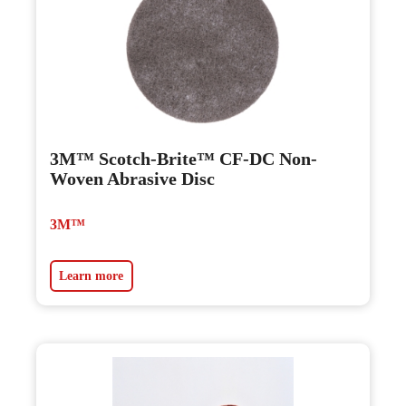
3M™ Scotch-Brite™ CF-DC Non-
Woven Abrasive Disc
3M™
Learn more