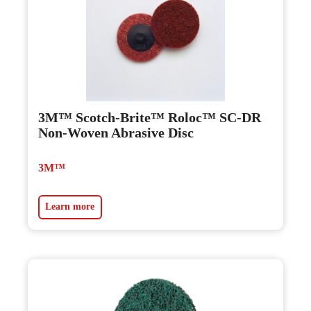
3M™ Scotch-Brite™ Roloc™ SC-DR
Non-Woven Abrasive Disc
3M™
Learn more