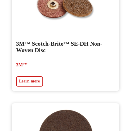
3M™ Scotch-Brite™ SE-DH Non-
Woven Disc
3M™
Learn more