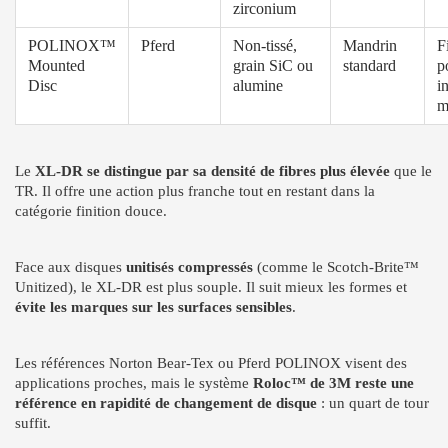
zirconium
POLINOX™
Pferd
Non-tissé,
Mandrin
F
Mounted
grain SiC ou
standard
p
Disc
alumine
i
m
Le
XL-DR se distingue par sa densité de fibres plus élevée
que le
TR. Il offre une action plus franche tout en restant dans la
catégorie finition douce.
Face aux disques
unitisés compressés
(comme le Scotch-Brite™
Unitized), le XL-DR est plus souple. Il suit mieux les formes et
évite les marques sur les surfaces sensibles
.
Les références Norton Bear-Tex ou Pferd POLINOX visent des
applications proches, mais le système
Roloc™ de 3M reste une
référence en rapidité de changement de disque
: un quart de tour
suffit.