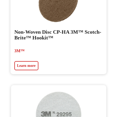
Non-Woven Disc CP-HA 3M™ Scotch-
Brite™ Hookit™
3M™
Learn more