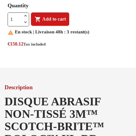
Quantity

Add to cart

En stock | Livraison 48h : 3 restant(s)
€150.12
Tax included
Description
DISQUE ABRASIF
NON-TISSÉ 3M™
SCOTCH-BRITE™