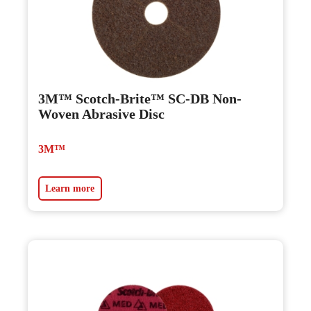
3M™ Scotch-Brite™ SC-DB Non-
Woven Abrasive Disc
3M™
Learn more