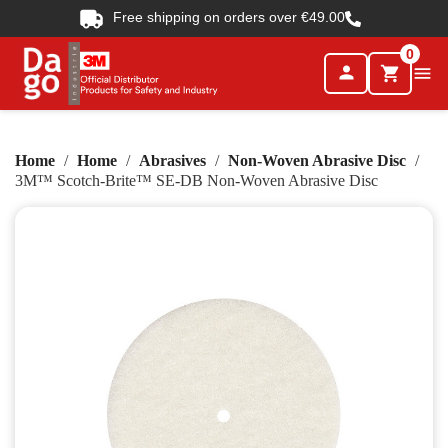
Free shipping on orders over €49.00
0
person

shopping_cart
Home
Home
Abrasives
Non-Woven Abrasive Disc
3M™ Scotch-Brite™ SE-DB Non-Woven Abrasive Disc