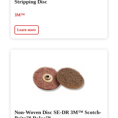
Stripping Disc
3M™
Learn more
Non-Woven Disc SE-DR 3M™ Scotch-
Brite™ Roloc™