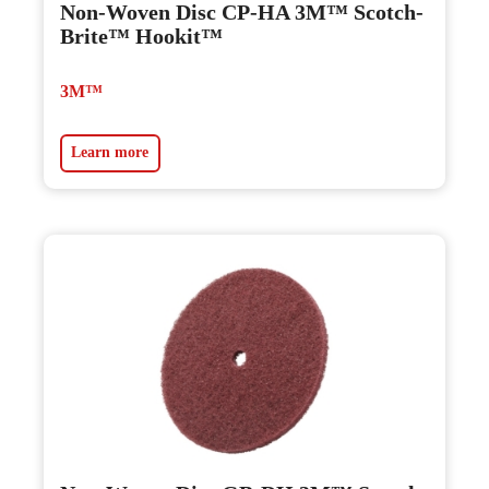
Non-Woven Disc CP-HA 3M™ Scotch-
Brite™ Hookit™
3M™
Learn more