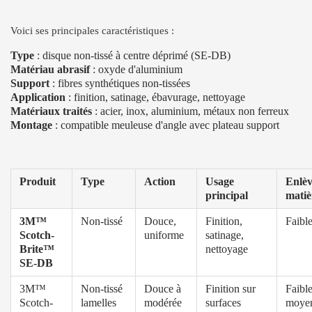
Voici ses principales caractéristiques :
Type
: disque non-tissé à centre déprimé (SE-DB)
Matériau abrasif
: oxyde d'aluminium
Support
: fibres synthétiques non-tissées
Application
: finition, satinage, ébavurage, nettoyage
Matériaux traités
: acier, inox, aluminium, métaux non ferreux
Montage
: compatible meuleuse d'angle avec plateau support
Produit
Type
Action
Usage
Enlè
principal
matiè
3M™
Non-tissé
Douce,
Finition,
Faibl
Scotch-
uniforme
satinage,
Brite™
nettoyage
SE-DB
3M™
Non-tissé
Douce à
Finition sur
Faible
Scotch-
lamelles
modérée
surfaces
moye