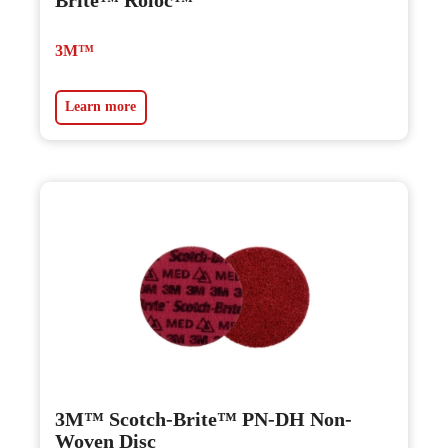
3M™
Learn more
3M™ Scotch-Brite™ PN-DH Non-
Woven Disc