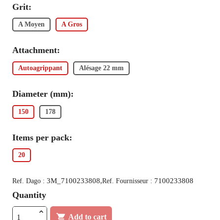
Grit:
A Moyen
A Gros
Attachment:
Autoagrippant
Alésage 22 mm
Diameter (mm):
150
178
Items per pack:
20
3M_7100233808,
7100233808
Ref. Dago :
Ref. Fournisseur :
Quantity

Add to cart