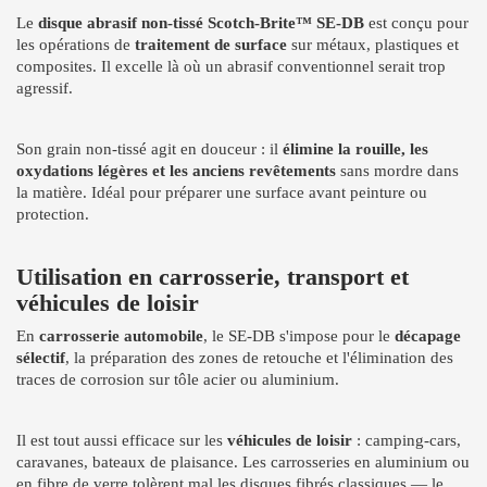
Le
disque abrasif non-tissé Scotch-Brite™ SE-DB
est conçu pour
les opérations de
traitement de surface
sur métaux, plastiques et
composites. Il excelle là où un abrasif conventionnel serait trop
agressif.
Son grain non-tissé agit en douceur : il
élimine la rouille, les
oxydations légères et les anciens revêtements
sans mordre dans
la matière. Idéal pour préparer une surface avant peinture ou
protection.
Utilisation en carrosserie, transport et
véhicules de loisir
En
carrosserie automobile
, le SE-DB s'impose pour le
décapage
sélectif
, la préparation des zones de retouche et l'élimination des
traces de corrosion sur tôle acier ou aluminium.
Il est tout aussi efficace sur les
véhicules de loisir
: camping-cars,
caravanes, bateaux de plaisance. Les carrosseries en aluminium ou
en fibre de verre tolèrent mal les disques fibrés classiques — le