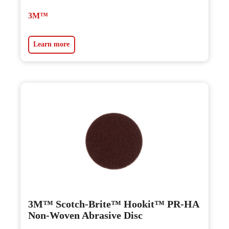
3M™
Learn more
3M™ Scotch-Brite™ Hookit™ PR-HA
Non-Woven Abrasive Disc