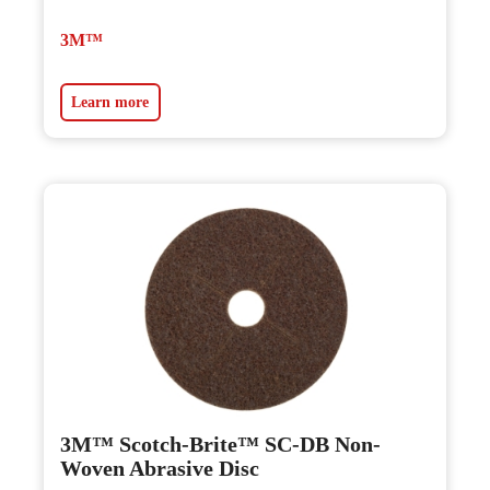
3M™
Learn more
3M™ Scotch-Brite™ SC-DB Non-
Woven Abrasive Disc