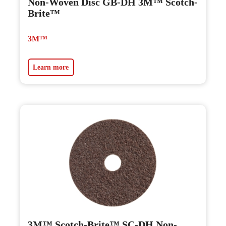
Non-Woven Disc GB-DH 3M™ Scotch-
Brite™
3M™
Learn more
3M™ Scotch-Brite™ SC-DH Non-