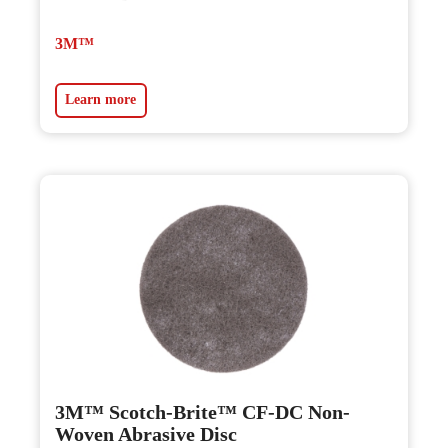
3M™
Learn more
3M™ Scotch-Brite™ CF-DC Non-
Woven Abrasive Disc