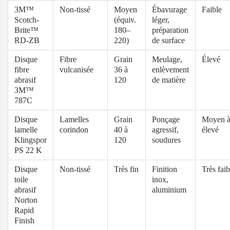
3M™
Non-tissé
Moyen
Ébavurage
Faible
Scotch-
(équiv.
léger,
Brite™
180–
préparation
RD-ZB
220)
de surface
Disque
Fibre
Grain
Meulage,
Élevé
fibre
vulcanisée
36 à
enlèvement
abrasif
120
de matière
3M™
787C
Disque
Lamelles
Grain
Ponçage
Moyen 
lamelle
corindon
40 à
agressif,
élevé
Klingspor
120
soudures
PS 22 K
Disque
Non-tissé
Très fin
Finition
Très faib
toile
inox,
abrasif
aluminium
Norton
Rapid
Finish