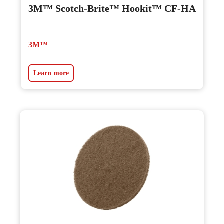
3M™ Scotch-Brite™ Hookit™ CF-HA
3M™
Learn more