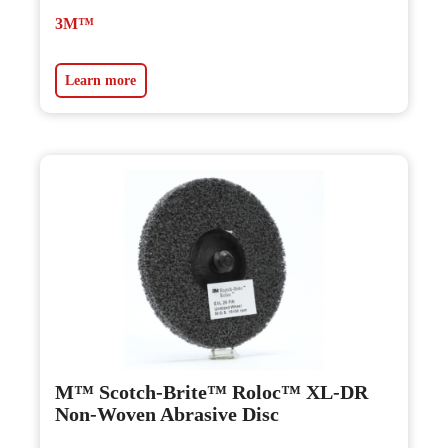
3M™
Learn more
M™ Scotch-Brite™ Roloc™ XL-DR
Non-Woven Abrasive Disc