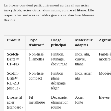
La brosse convient particulièrement au travail sur
acier
inoxydable, acier doux, aluminium, cuivre et titane
. Elle
respecte les surfaces sensibles grâce à sa structure fibreuse
flexible.
Produit
Type
Usage
Matériaux
Agressi
d'abrasif
principal
adaptés
Scotch-
Non-tissé
Finition,
Inox, alu,
Faible 
Brite™
à lamelles
satinage,
cuivre,
modéré
CF-FB
ébavurage
titane
Scotch-
Non-tissé
Finition
Inox, acier,
Modéré
Brite™
compact
plane,
alu
RD-ZB
décapage
(disque)
léger
Brosse fil
Fil
Décapage,
Acier,
Élevée
acier
métallique
élimination
fonte
(standard)
rouille