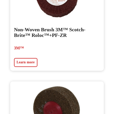
Non-Woven Brush 3M™ Scotch-
Brite™ Roloc™+PF-ZR
3M™
Learn more