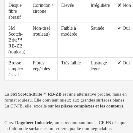
Disque
Corindon /
Élevée
Irrégulière
✘ Non
fibre
zircone
abrasif
3M
Non-tissé
Faible à
Satinée
✔ Oui
Scotch-
(rouleau)
modérée
Brite™
RB-ZB
(rouleau)
Brosse
Fibres
Très faible
Lustrage
✔ Oui
tampico
végétales
léger
/ sisal
La
3M Scotch-Brite™ RB-ZB
est une alternative proche, mais en
format rouleau. Elle convient mieux aux grandes surfaces planes.
La CF-FB, elle, excelle sur les
pièces complexes et les contours
.
Chez
Dagobert Industrie
, nous recommandons la CF-FB dès que
la finition de surface est un critère qualité non négociable.