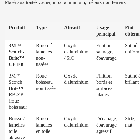
Matériaux traités : acier, inox, aluminium, métaux non ferreux
Produit
Type
Abrasif
Usage
Fini
principal
obtenu
3M™
Brosse à
Oxyde
Finition,
Satiné
Scotch-
lamelles
d'aluminium
satinage,
unifor
Brite™
non-
/ SiC
ébavurage
CF-FB
tissées
3M™
Roue
Oxyde
Finition
Satiné 
Scotch-
boisseau
d'aluminium
bords et
brillant
Brite™
non-tissée
surfaces
RB-ZB
planes
(roue
boisseau)
Brosse à
Brosse à
Oxyde
Décapage,
Strié,
lamelles
lamelles
d'aluminium
ébavurage
mat
toile
en toile
agressif
abrasive