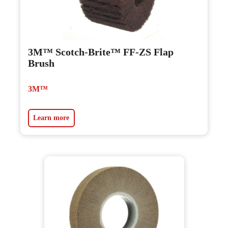
3M™ Scotch-Brite™ FF-ZS Flap
Brush
3M™
Learn more