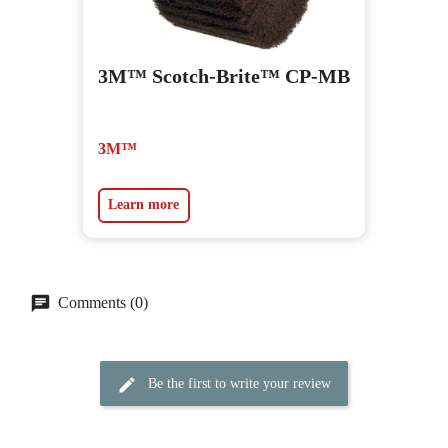
3M™ Scotch-Brite™ CP-MB
3M™
Learn more
Comments (0)
Be the first to write your review