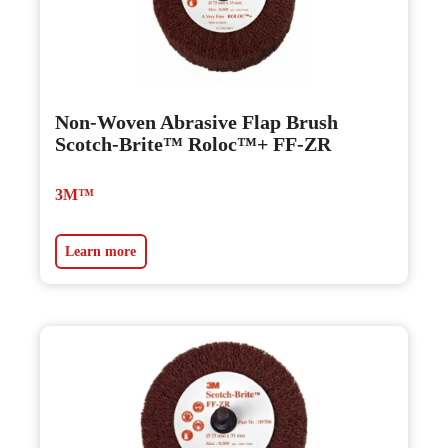
Non-Woven Abrasive Flap Brush
Scotch-Brite™ Roloc™+ FF-ZR
3M™
Learn more