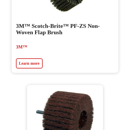
3M™ Scotch-Brite™ PF-ZS Non-
Woven Flap Brush
3M™
Learn more