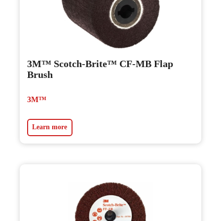
3M™ Scotch-Brite™ CF-MB Flap
Brush
3M™
Learn more