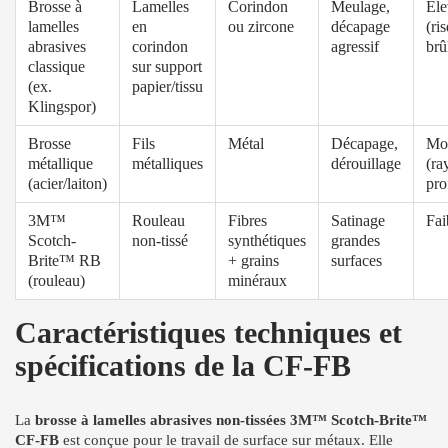
Brosse à
Lamelles
Corindon
Meulage,
Éle
lamelles
en
ou zircone
décapage
(ri
abrasives
corindon
agressif
brû
classique
sur support
(ex.
papier/tissu
Klingspor)
Brosse
Fils
Métal
Décapage,
Mo
métallique
métalliques
dérouillage
(ra
(acier/laiton)
pro
3M™
Rouleau
Fibres
Satinage
Fai
Scotch-
non-tissé
synthétiques
grandes
Brite™ RB
+ grains
surfaces
(rouleau)
minéraux
Caractéristiques techniques et
spécifications de la CF-FB
La
brosse à lamelles abrasives non-tissées 3M™ Scotch-Brite™
CF-FB
est conçue pour le travail de surface sur métaux. Elle