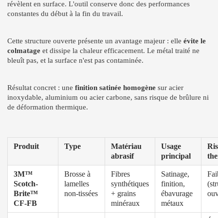
révèlent en surface. L'outil conserve donc des performances
constantes du début à la fin du travail.
Cette structure ouverte présente un avantage majeur : elle
évite le
colmatage
et dissipe la chaleur efficacement. Le métal traité ne
bleuît pas, et la surface n'est pas contaminée.
Résultat concret : une
finition satinée homogène
sur acier
inoxydable, aluminium ou acier carbone, sans risque de brûlure ni
de déformation thermique.
Produit
Type
Matériau
Usage
Ri
abrasif
principal
th
3M™
Brosse à
Fibres
Satinage,
Fai
Scotch-
lamelles
synthétiques
finition,
(st
Brite™
non-tissées
+ grains
ébavurage
ouv
CF-FB
minéraux
métaux