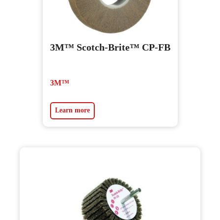
3M™ Scotch-Brite™ CP-FB
3M™
Learn more