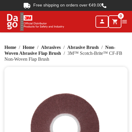
Free shipping on orders over €49.00
0
person

shopping_cart
Home
Home
Abrasives
Abrasive Brush
Non-
Woven Abrasive Flap Brush
3M™ Scotch-Brite™ CF-FB
Non-Woven Flap Brush