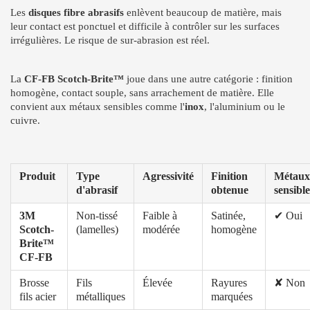
Les
disques fibre abrasifs
enlèvent beaucoup de matière, mais
leur contact est ponctuel et difficile à contrôler sur les surfaces
irrégulières. Le risque de sur-abrasion est réel.
La
CF-FB Scotch-Brite™
joue dans une autre catégorie : finition
homogène, contact souple, sans arrachement de matière. Elle
convient aux métaux sensibles comme l'
inox
, l'aluminium ou le
cuivre.
Produit
Type
Agressivité
Finition
Métaux
d'abrasif
obtenue
sensible
3M
Non-tissé
Faible à
Satinée,
✔ Oui
Scotch-
(lamelles)
modérée
homogène
Brite™
CF-FB
Brosse
Fils
Élevée
Rayures
✘ Non
fils acier
métalliques
marquées