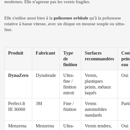
modernes. Elle n'agresse pas les vernis fragiles.
Elle s'utilise aussi bien à la
polisseuse orbitale
qu'à la polisseuse
rotative à basse vitesse, avec un disque en mousse souple ou ultra-
fine.
Produit
Fabricant
Type
Surfaces
Com
de
recommandées
pein
finition
eau
DynaZero
Dynabrade
Ultra-
Vernis,
Oui
fine /
plastiques
finition
peints, métaux
miroir
laqués
Perfect-It
3M
Fine /
Vernis
Parti
III 36060
finition
automobiles
standards
Menzerna
Menzerna
Ultra-
Vernis tendres,
Oui