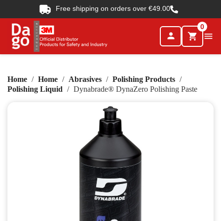
Free shipping on orders over €49.00
0
person

shopping_cart
Home
Home
Abrasives
Polishing Products
Polishing Liquid
Dynabrade® DynaZero Polishing Paste