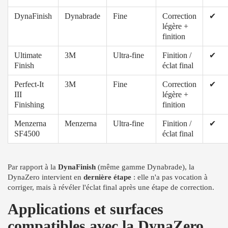
DynaFinish
Dynabrade
Fine
Correction
✔
légère +
finition
Ultimate
3M
Ultra-fine
Finition /
✔
Finish
éclat final
Perfect-It
3M
Fine
Correction
✔
III
légère +
Finishing
finition
Menzerna
Menzerna
Ultra-fine
Finition /
✔
SF4500
éclat final
Par rapport à la
DynaFinish
(même gamme Dynabrade), la
DynaZero intervient en
dernière étape
: elle n'a pas vocation à
corriger, mais à révéler l'éclat final après une étape de correction.
Applications et surfaces
compatibles avec la DynaZero