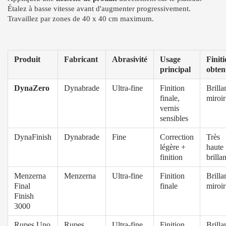
Étalez à basse vitesse avant d'augmenter progressivement.
Travaillez par zones de 40 x 40 cm maximum.
Produit
Fabricant
Abrasivité
Usage
Finit
principal
obten
DynaZero
Dynabrade
Ultra-fine
Finition
Brilla
finale,
miroir
vernis
sensibles
DynaFinish
Dynabrade
Fine
Correction
Très
légère +
haute
finition
brilla
Menzerna
Menzerna
Ultra-fine
Finition
Brilla
Final
finale
miroir
Finish
3000
Rupes Uno
Rupes
Ultra-fine
Finition
Brilla