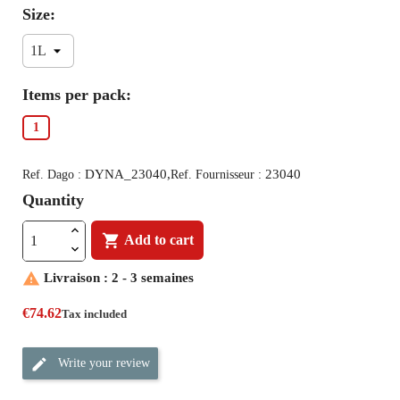
Size:
Items per pack:
1
DYNA_23040,
23040
Ref. Dago :
Ref. Fournisseur :
Quantity

Add to cart

Livraison : 2 - 3 semaines
€74.62
Tax included
Write your review