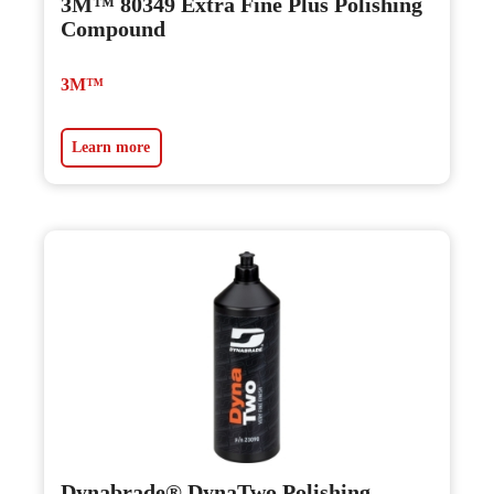
3M™ 80349 Extra Fine Plus Polishing
Compound
3M™
Learn more
Dynabrade® DynaTwo Polishing