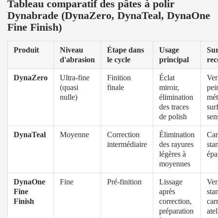
Tableau comparatif des pâtes à polir
Dynabrade (DynaZero, DynaTeal, DynaOne
Fine Finish)
Produit
Niveau
Étape dans
Usage
Sur
d'abrasion
le cycle
principal
re
DynaZero
Ultra-fine
Finition
Éclat
Ver
(quasi
finale
miroir,
pei
nulle)
élimination
mét
des traces
sur
de polish
sen
DynaTeal
Moyenne
Correction
Élimination
Car
intermédiaire
des rayures
sta
légères à
épa
moyennes
DynaOne
Fine
Pré-finition
Lissage
Ver
Fine
après
sta
Finish
correction,
car
préparation
atel