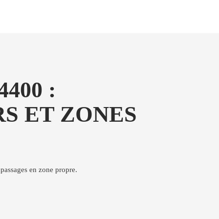
400 :
S ET ZONES
é, passages en zone propre.