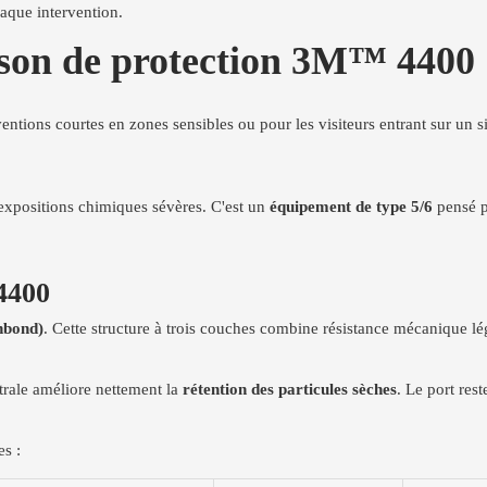
aque intervention.
ison de protection 3M™ 4400
entions courtes en zones sensibles ou pour les visiteurs entrant sur un si
 expositions chimiques sévères. C'est un
équipement de type 5/6
pensé po
4400
nbond)
. Cette structure à trois couches combine résistance mécanique légèr
rale améliore nettement la
rétention des particules sèches
. Le port res
s :