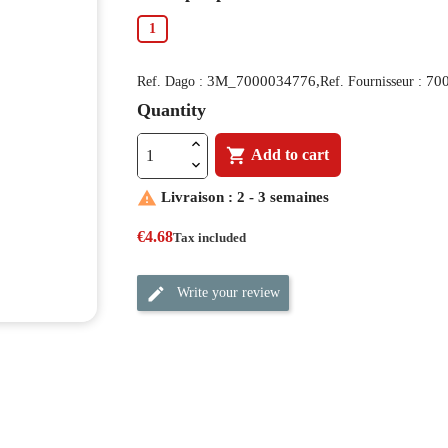
1
3M_7000034776,
70
Ref. Dago :
Ref. Fournisseur :
Quantity

Add to cart

Livraison : 2 - 3 semaines
€4.68
Tax included
Write your review