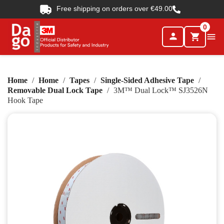
Free shipping on orders over €49.00
0
person

shopping_cart
Home
Home
Tapes
Single-Sided Adhesive Tape
Removable Dual Lock Tape
3M™ Dual Lock™ SJ3526N
Hook Tape