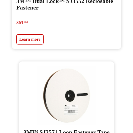
3M™ Dual Lock™ SJ3552 Reclosable
Fastener
3M™
Learn more
3M™ SJ3571 Loop Fastener Tape