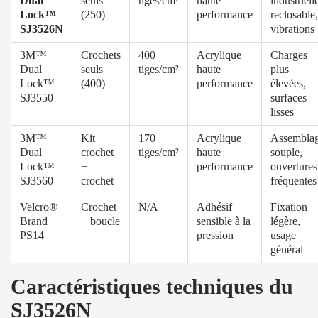
Dual
seuls
tiges/cm²
haute
industriell
Lock™
(250)
performance
reclosable,
SJ3526N
vibrations
3M™
Crochets
400
Acrylique
Charges
Dual
seuls
tiges/cm²
haute
plus
Lock™
(400)
performance
élevées,
SJ3550
surfaces
lisses
3M™
Kit
170
Acrylique
Assembla
Dual
crochet
tiges/cm²
haute
souple,
Lock™
+
performance
ouvertures
SJ3560
crochet
fréquentes
Velcro®
Crochet
N/A
Adhésif
Fixation
Brand
+ boucle
sensible à la
légère,
PS14
pression
usage
général
Caractéristiques techniques du
SJ3526N