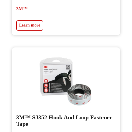
3M™
Learn more
3M™ SJ352 Hook And Loop Fastener
Tape