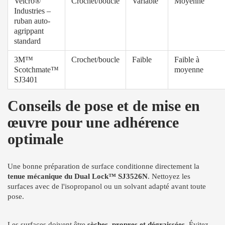
Velcro®
Crochet/boucle
Variable
Moyenne
Industries –
ruban auto-
agrippant
standard
3M™
Crochet/boucle
Faible
Faible à
Scotchmate™
moyenne
SJ3401
Conseils de pose et de mise en
œuvre pour une adhérence
optimale
Une bonne préparation de surface conditionne directement la
tenue mécanique du Dual Lock™ SJ3526N
. Nettoyez les
surfaces avec de l'isopropanol ou un solvant adapté avant toute
pose.
Les surfaces doivent être
sèches, propres et dégraissées
. Évitez