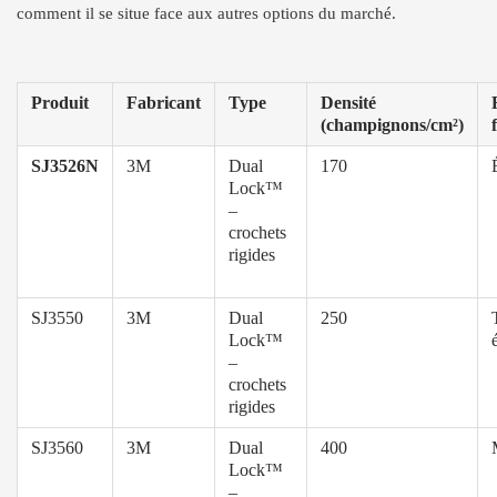
comment il se situe face aux autres options du marché.
Produit
Fabricant
Type
Densité
(champignons/cm²)
SJ3526N
3M
Dual
170
Lock™
–
crochets
rigides
SJ3550
3M
Dual
250
Lock™
–
crochets
rigides
SJ3560
3M
Dual
400
Lock™
–