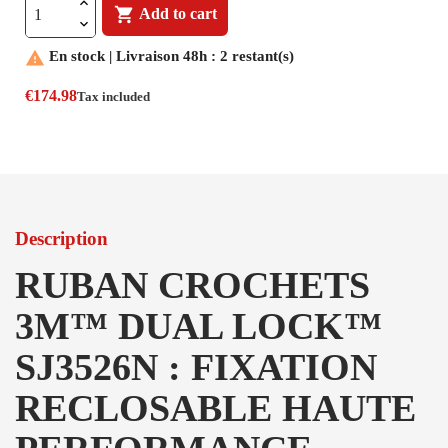

Add to cart

En stock | Livraison 48h : 2 restant(s)
€174.98
Tax included
Description
RUBAN CROCHETS
3M™ DUAL LOCK™
SJ3526N : FIXATION
RECLOSABLE HAUTE