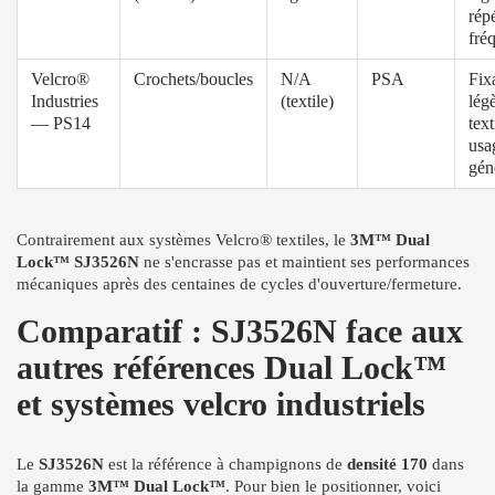
répé
fré
Velcro®
Crochets/boucles
N/A
PSA
Fix
Industries
(textile)
légè
— PS14
text
usa
gén
Contrairement aux systèmes Velcro® textiles, le
3M™ Dual
Lock™ SJ3526N
ne s'encrasse pas et maintient ses performances
mécaniques après des centaines de cycles d'ouverture/fermeture.
Comparatif : SJ3526N face aux
autres références Dual Lock™
et systèmes velcro industriels
Le
SJ3526N
est la référence à champignons de
densité 170
dans
la gamme
3M™ Dual Lock™
. Pour bien le positionner, voici