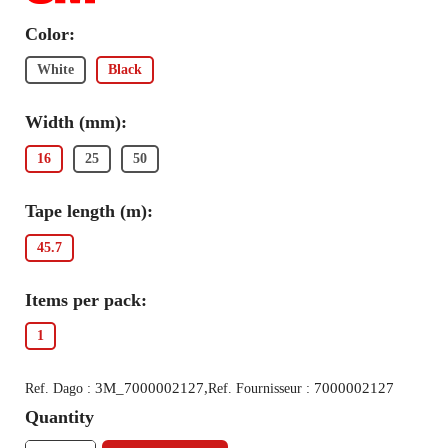
Color:
White
Black
Width (mm):
16
25
50
Tape length (m):
45.7
Items per pack:
1
3M_7000002127,
7000002127
Ref. Dago :
Ref. Fournisseur :
Quantity