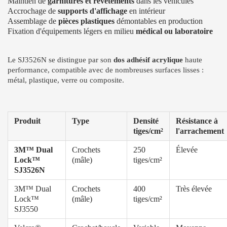
Maintien de
garnitures et revêtements
dans les véhicules
Accrochage de
supports d'affichage
en intérieur
Assemblage de
pièces plastiques
démontables en production
Fixation d'équipements légers en milieu
médical ou laboratoire
Le SJ3526N se distingue par son
dos adhésif acrylique
haute
performance, compatible avec de nombreuses surfaces lisses :
métal, plastique, verre ou composite.
Produit
Type
Densité
Résistance à
tiges/cm²
l'arrachement
3M™ Dual
Crochets
250
Élevée
Lock™
(mâle)
tiges/cm²
SJ3526N
3M™ Dual
Crochets
400
Très élevée
Lock™
(mâle)
tiges/cm²
SJ3550