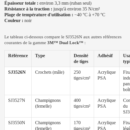
Épaisseur totale :
environ 3,3 mm (ruban seul)
Résistance à la traction :
jusqu'à environ 35 N/cm²
Plage de température d'utilisation :
−40 °C à +70 °C
Couleur :
noir
Le tableau ci-dessous compare le SJ3526N aux autres références
courantes de la gamme
3M™ Dual Lock™
:
Référence
Type
Densité
Adhésif
Us
de tiges
typ
SJ3526N
Crochets (mâle)
250
Acrylique
Fix
tiges/cm²
PSA
indu
pan
boît
SJ3527N
Champignons
400
Acrylique
Con
(femelle)
tiges/cm²
PSA
du
SJ
SJ3550N
Champignons
170
Acrylique
Fix
(femelle)
tiges/cm²
PSA
légè