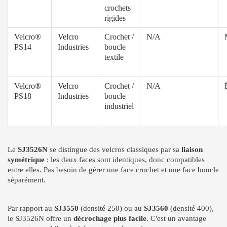
crochets
rigides
Velcro®
Velcro
Crochet /
N/A
PS14
Industries
boucle
textile
Velcro®
Velcro
Crochet /
N/A
PS18
Industries
boucle
industriel
Le
SJ3526N
se distingue des velcros classiques par sa
liaison
symétrique
: les deux faces sont identiques, donc compatibles
entre elles. Pas besoin de gérer une face crochet et une face boucle
séparément.
Par rapport au
SJ3550
(densité 250) ou au
SJ3560
(densité 400),
le SJ3526N offre un
décrochage plus facile
. C'est un avantage