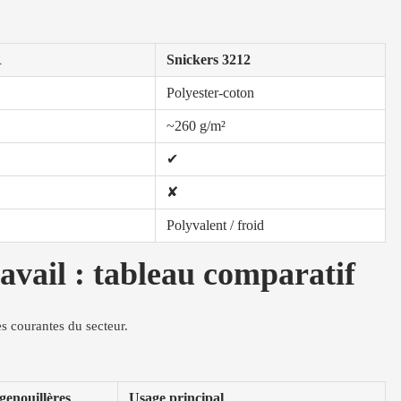
R
Snickers 3212
Polyester-coton
~260 g/m²
✔
✘
Polyvalent / froid
ail : tableau comparatif
es courantes du secteur.
genouillères
Usage principal