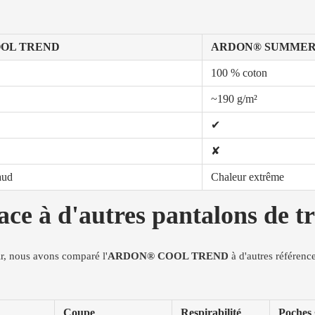
OL TREND
ARDON® SUMME
100 % coton
~190 g/m²
✔
✘
aud
Chaleur extrême
d'autres pantalons de trav
ir, nous avons comparé l'
ARDON® COOL TREND
à d'autres référenc
Coupe
Respirabilité
Poches 