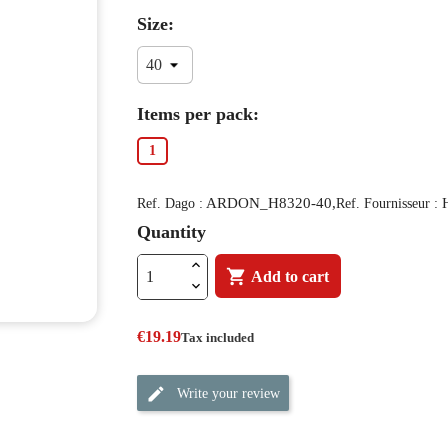
Size:
Items per pack:
1
ARDON_H8320-40,
Ref. Dago :
Ref. Fournisseur :
Quantity

Add to cart
€19.19
Tax included
Write your review