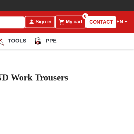
0
person

shopping_cart
EN
Sign in
My cart
CONTACT
TOOLS
PPE
 Work Trousers