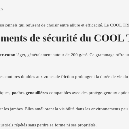
es
essionnels qui refusent de choisir entre allure et efficacité. Le COOL 
 éléments de sécurité du COO
er-coton
léger, généralement autour de 200 g/m². Ce grammage offre un b
les coutures doubles aux zones de friction prolongent la durée de vie d
siques,
poches genouillères
compatibles avec des protège-genoux optionne
r les jambes. Elles améliorent la visibilité dans les environnements peu 
dustriels répétés sans perdre sa forme ni ses propriétés.